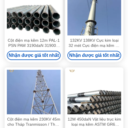
Cột điện mạ kẽm 12m PAL-1
132KV 138KV Cực kim loại
PSN PAM 3190daN 31900N
32 mét Cực điện mạ kẽm 12
Hình bát giác 33KV 30KV
bên
Nhận được giá tốt nhất
Nhận được giá tốt nhất
Cột điện mạ kẽm 230KV 45m
12M 450daN Vật liệu trục kim
cho Tháp Tranmisson / Tháp
loại mạ kẽm ASTM GR65