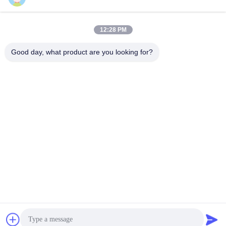
12:28 PM
Liên lạc nhanh
Good day, what product are you looking for?
điện thoại
86-510-87871161
E-mail
li@fu-tao.com
Địa chỉ
Số 1 Đường Xinghe, Khu Công nghiệp Heqiao, Nghi Hưng,
Giang Tô, Trung Quốc
Chính sách bảo mật
|
Sơ đồ trang web
Trung Quốc tốt Chất lượng Cột điện kim loại Nhà cung cấp. Bản
quyền © 2020-2026 Yixing Futao Metal Structural Unit Co. Ltd Tất
cả. Tất cả quyền được bảo lưu.