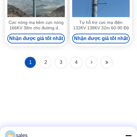
Cực nóng mạ kẽm cực nóng
Tự hỗ trợ cực mạ điện
166KV 38m cho đường dây
132KV 138KV 32m 60-90 Độ
truyền tải điện
Nhận được giá tốt nhất
Nhận được giá tốt nhất
1
2
3
4
Truyền thông xã hội
sales