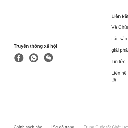
Liên kế
Về Chún
các sản
Truyền thông xã hội
giải ph
Tin tức
Liên hệ
tôi
Chính sách bảo
|
Sơ đồ trang
Trung Quốc tốt Chất lượ