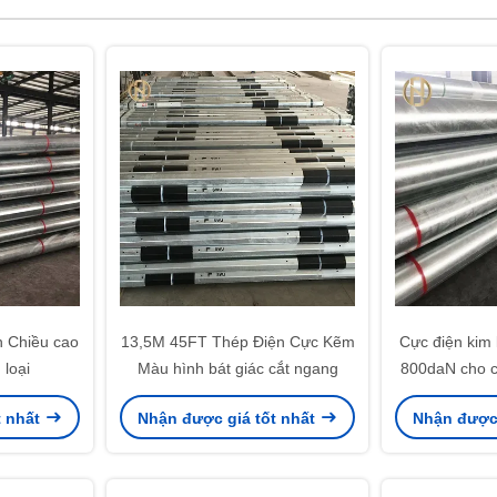
 Chiều cao
13,5M 45FT Thép Điện Cực Kẽm
Cực điện kim
loại
Màu hình bát giác cắt ngang
800daN cho c
t nhất
Nhận được giá tốt nhất
Nhận được 