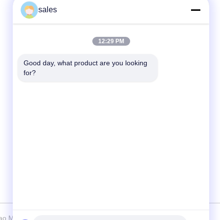
sales
Liên lạc nhanh
12:29 PM
điện thoại
86-510-87871161
Good day, what product are you looking 
for?
E-mail
li@fu-tao.com
Địa chỉ
Số 1 Đường Xinghe, Khu Công nghiệp
Heqiao, Nghi Hưng, Giang Tô, Trung Quốc
o Metal Structural Unit Co. Ltd Tất cả. Tất cả quyền được bảo