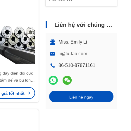
Liên hệ với chúng tôi
Miss. Emily Li
li@fu-tao.com
86-510-87871161
dây điện đôi cực
 tấm đế và bu lông
eo M48
giá tốt nhất
Liên hệ ngay