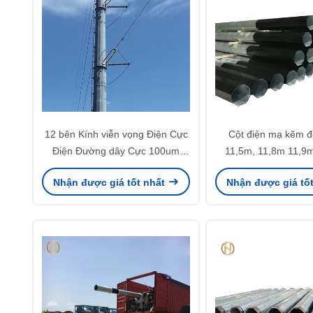
12 bên Kính viễn vọng Điện Cực
Cột điện mạ kẽm 
Điện Đường dây Cực 100um
11,5m, 11,8m 11,9m 
230kv
Nhận được giá tốt nhất
Nhận được giá tố