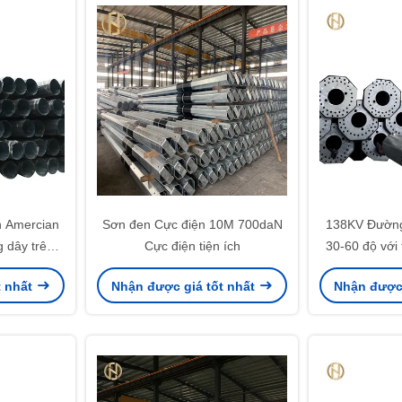
n Amercian
Sơn đen Cực điện 10M 700daN
138KV Đường 
 dây trên
Cực điện tiện ích
30-60 độ với
V
n
t nhất
Nhận được giá tốt nhất
Nhận được 