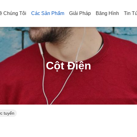
ề Chúng Tôi
Các Sản Phẩm
Giải Pháp
Băng Hình
Tin T
Cột Điện
c tuyến