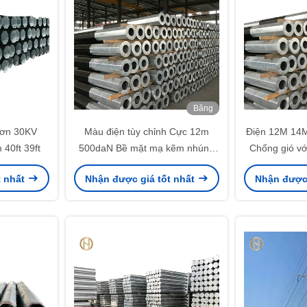
Băng
hình
đơn 30KV
Màu điện tùy chỉnh Cực 12m
Điện 12M 14M
40ft 39ft
500daN Bề mặt mạ kẽm nhúng
Chống gió vớ
nóng
t nhất
Nhận được giá tốt nhất
Nhận được 