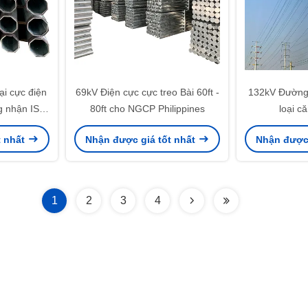
i cực điện
69kV Điện cực cực treo Bài 60ft -
132kV Đường 
g nhận ISO
80ft cho NGCP Philippines
loại c
t nhất
Nhận được giá tốt nhất
Nhận được 
1
2
3
4