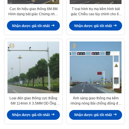
Cực tín hiệu giao thông 6M 8M
T loại hình trụ mạ kẽm hình bát
Hình dạng bát giác Chứng nhận
giác Chiều cao tùy chỉnh cho tín
ISO 9001
hiệu giao thông
Nhận được giá tốt nhất
Nhận được giá tốt nhất
Loại đèn giao thông cực thẳng
Ánh sáng giao thông mạ kẽm
6M 114mm X 3.5MM OD Ống
nhúng nóng Bài chống động đất
chống gió
Tuổi thọ dài
Nhận được giá tốt nhất
Nhận được giá tốt nhất