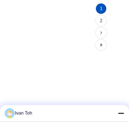
1
2
Truyền thông xã hội
Ivan Toh