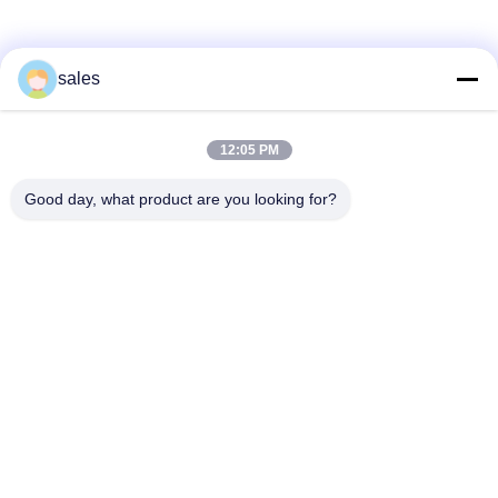
Truyền thông xã hội
sales
12:05 PM
Liên lạc nhanh
Good day, what product are you looking for?
điện thoại
86-510-87871161
E-mail
li@fu-tao.com
Địa chỉ
Số 1 Đường Xinghe, Khu Công nghiệp Heqiao, Nghi Hưng,
Giang Tô, Trung Quốc
Chính sách bảo mật
|
Sơ đồ trang web