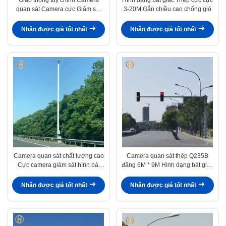
quan sát Camera cực Giám sát
3-20M Gắn chiều cao chống gió
Bài viết Camera quan sát Cảm
biến CMOS
Nhận được giá tốt nhất
Nhận được giá tốt nhất
Camera quan sát chất lượng cao
Camera quan sát thép Q235B
Cực camera giám sát hình bát
đăng 6M * 9M Hình dạng bát giác
giác Cực
cho giao thông trong hình chữ L
Nhận được giá tốt nhất
Nhận được giá tốt nhất