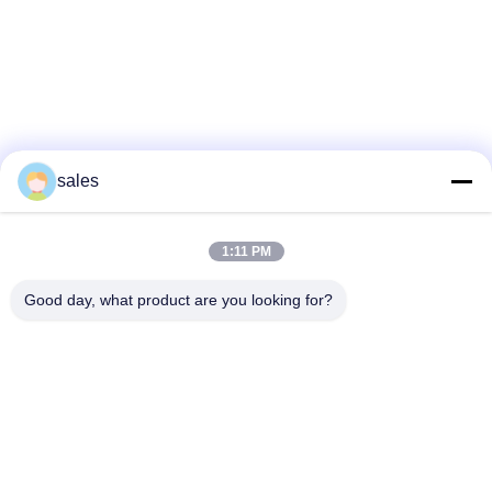
Truyền thông xã hội
sales
1:11 PM
Liên lạc nhanh
Good day, what product are you looking for?
điện thoại
86-510-87871161
E-mail
li@fu-tao.com
Địa chỉ