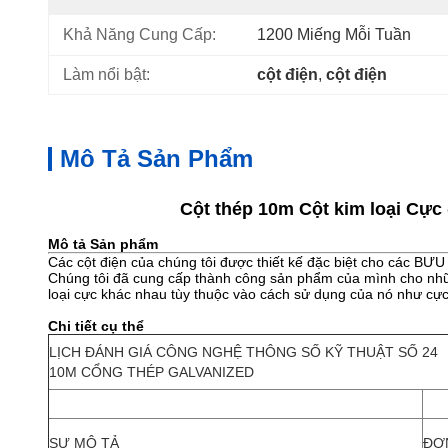
Khả Năng Cung Cấp:
1200 Miếng Mỗi Tuần
Làm nổi bật:
cột điện
, 
cột điện
Mô Tả Sản Phẩm
Cột thép 10m Cột kim loại Cực 
Mô tả Sản phẩm
Các cột điện của chúng tôi được thiết kế đặc biệt cho cá
Chúng tôi đã cung cấp thành công sản phẩm của mình cho nhữn
loại cực khác nhau tùy thuộc vào cách sử dụng của nó như cực 
Chi tiết cụ thể
LỊCH ĐÁNH GIÁ CÔNG NGHỆ THÔNG SỐ KỸ THUẬT SỐ 24
10M CỔNG THÉP GALVANIZED
SỰ MÔ TẢ
ĐƠN