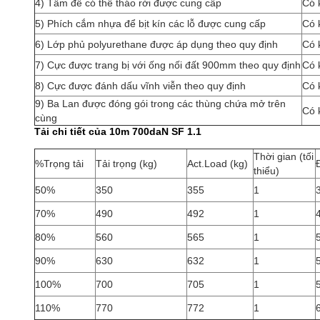
4) Tấm đế có thể tháo rời được cung cấp
Có 
5) Phích cắm nhựa để bịt kín các lỗ được cung cấp
Có 
6) Lớp phủ polyurethane được áp dụng theo quy định
Có 
7) Cực được trang bị với ống nối đất 900mm theo quy định
Có 
8) Cực được đánh dấu vĩnh viễn theo quy định
Có 
9) Ba Lan được đóng gói trong các thùng chứa mở trên
Có 
cùng
Tải chi tiết của 10m 700daN SF 1.1
Thời gian (tối
%Trọng tải
Tải trọng (kg)
Act.Load (kg)
thiểu)
50%
350
355
1
70%
490
492
1
80%
560
565
1
90%
630
632
1
100%
700
705
1
110%
770
772
1