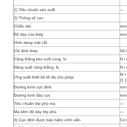
1) Tiêu chuẩn sản xuất
---
2) Thông số cực:
Chiều dài
mm
Độ dày của thép
mm
Hình dạng mặt cắt
Chỉ định thép
Số
Căng thẳng kéo cuối cùng, fu
N /
Năng suất căng thẳng, fy
N /
fd =
Ứng suất thiết kế tối đa cho phép
(1.1
Đường kính cực đỉnh
mm
Đường kính đáy cực
mm
Tiêu chuẩn lớp phủ mạ
---
Mạ kẽm độ dày lớp phủ
---
3) Cực đỉnh được bảo hiểm vĩnh viễn
Có 