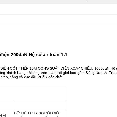
điện 700daN Hệ số an toàn 1.1
c BƯU ĐIỆN CỐT THÉP 10M CÔNG SUẤT ĐIỆN XOAY CHIỀU, 1050daN Hệ s
g khách hàng hài lòng trên toàn thế giới bao gồm Đông Nam Á, Trung
treo, căng và cực đầu cuối / góc chết.
DỮ LIỆU CỦA NGƯỜI GIỚI
 VỊ