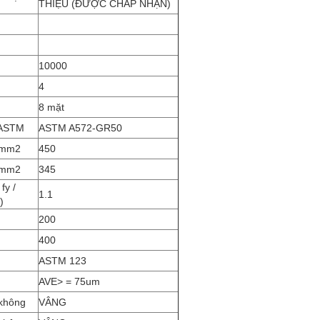
THIỆU (ĐƯỢC CHẤP NHẬN)
10000
4
8 mặt
 ASTM
ASTM A572-GR50
 mm2
450
 mm2
345
 fy /
1.1
)
200
400
ASTM 123
AVE> = 75um
không
VÂNG