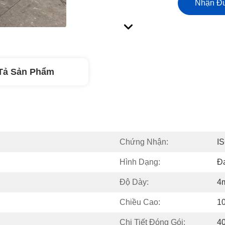
Nhận Đư
Tả Sản Phẩm
Chứng Nhận:
IS
Hình Dạng:
Đ
Độ Dày:
4
Chiều Cao:
1
Chi Tiết Đóng Gói:
4