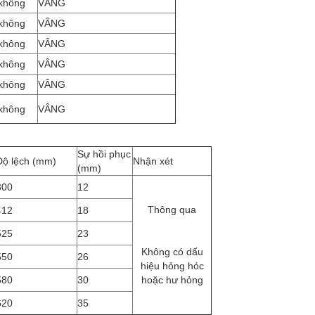
không
VÂNG
không
VÂNG
không
VÂNG
không
VÂNG
không
VÂNG
không
VÂNG
Sự hồi phục
Độ lệch (mm)
Nhận xét
(mm)
300
12
Thông qua
412
18
525
23
Không có dấu
550
26
hiệu hỏng hóc
580
30
hoặc hư hỏng
620
35