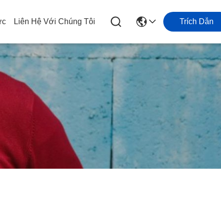
ức
Liên Hệ Với Chúng Tôi
Trích Dẫn