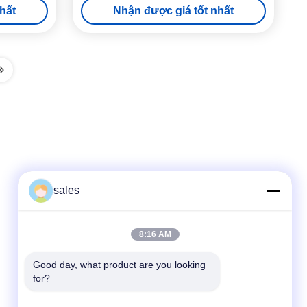
hất
Nhận được giá tốt nhất
sales
Liên lạc nhanh
8:16 AM
điện thoại
86-510-87871161
Good day, what product are you looking 
for?
E-mail
li@fu-tao.com