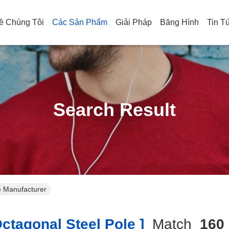
ề Chúng Tôi
Các Sản Phẩm
Giải Pháp
Băng Hình
Tin T
Search Result
e Manufacturer
tagonal Steel Pole ]
Match
160