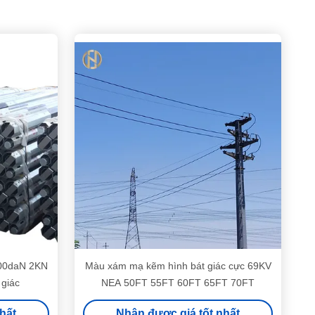
200daN 2KN
Màu xám mạ kẽm hình bát giác cực 69KV
 giác
NEA 50FT 55FT 60FT 65FT 70FT
hất
Nhận được giá tốt nhất