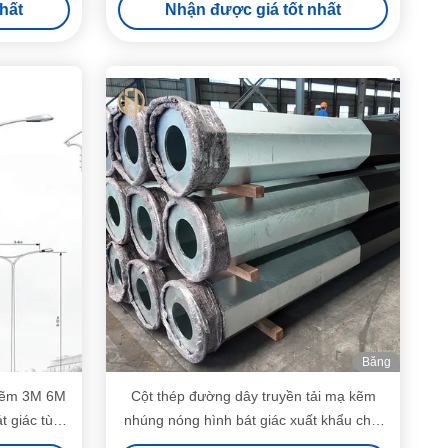
hất
Nhận được giá tốt nhất
Băng
hình
kẽm 3M 6M
Cột thép đường dây truyền tải mạ kẽm
 giác tùy
nhúng nóng hình bát giác xuất khẩu chất
lượng cao