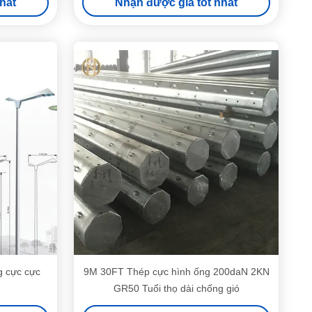
hất
Nhận được giá tốt nhất
g cực cực
9M 30FT Thép cực hình ống 200daN 2KN
GR50 Tuổi thọ dài chống gió