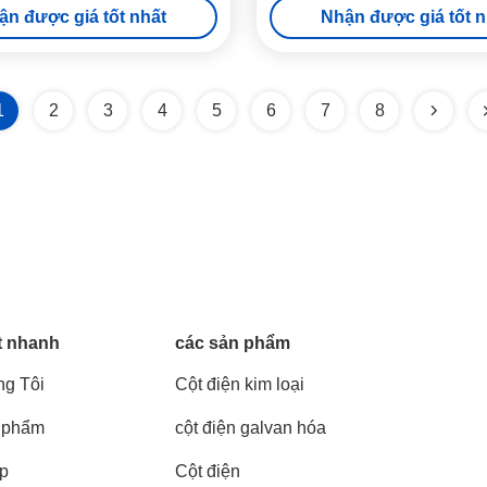
ận được giá tốt nhất
Nhận được giá tốt n
1
2
3
4
5
6
7
8
t nhanh
các sản phẩm
g Tôi
Cột điện kim loại
 phẩm
cột điện galvan hóa
áp
Cột điện