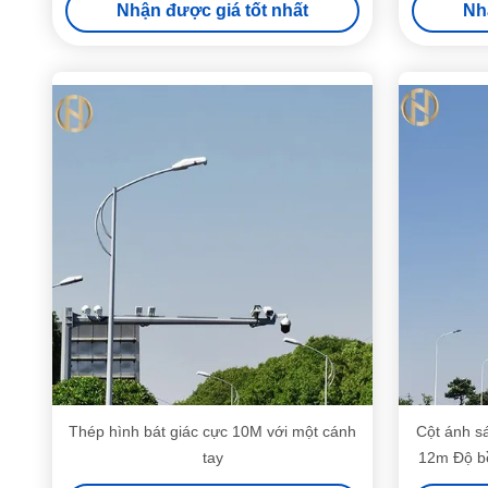
Nhận được giá tốt nhất
Nh
Thép hình bát giác cực 10M với một cánh
Cột ánh sá
tay
12m Độ bề