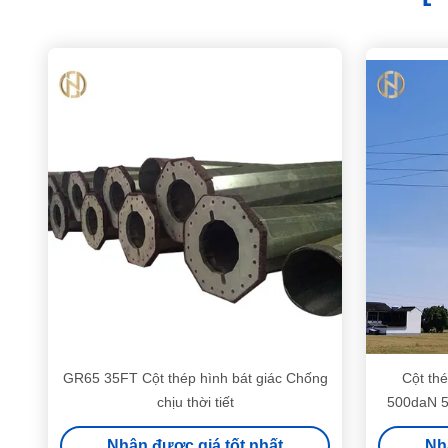
GR65 35FT Cột thép hình bát giác Chống
Cột th
chịu thời tiết
500daN 5
Nhận được giá tốt nhất
Nh