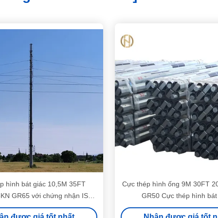
ép hình bát giác 10,5M 35FT
Cực thép hình ống 9M 30FT 
KN GR65 với chứng nhận ISO
GR50 Cực thép hình bát
9001
ận được giá tốt nhất
Nhận được giá tốt n