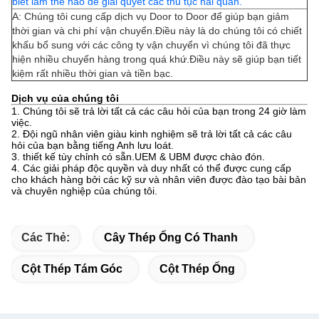
biết làm thế nào để giải quyết các thủ tục hải quan.
A: Chúng tôi cung cấp dịch vụ Door to Door để giúp bạn giảm
thời gian và chi phí vận chuyển.Điều này là do chúng tôi có chiết
khấu bổ sung với các công ty vận chuyển vì chúng tôi đã thực
hiện nhiều chuyến hàng trong quá khứ.Điều này sẽ giúp bạn tiết
kiệm rất nhiều thời gian và tiền bạc.
Dịch vụ của chúng tôi
1. Chúng tôi sẽ trả lời tất cả các câu hỏi của bạn trong 24 giờ làm
việc.
2. Đội ngũ nhân viên giàu kinh nghiệm sẽ trả lời tất cả các câu
hỏi của bạn bằng tiếng Anh lưu loát.
3. thiết kế tùy chỉnh có sẵn.UEM & UBM được chào đón.
4. Các giải pháp độc quyền và duy nhất có thể được cung cấp
cho khách hàng bởi các kỹ sư và nhân viên được đào tạo bài bản
và chuyên nghiệp của chúng tôi.
Các Thẻ:
Cây Thép Ống Có Thanh
Cột Thép Tám Góc
Cột Thép Ống