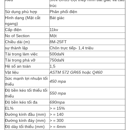
trúc
Sử dụng phù hợp
Phân phối điện
Hình dạng (Mặt cắt
Bát giác
ngang)
Cấp điện
11kv
No of Section
Một
Chiều dài (m)
8M-25FT
sự thành lập
Chôn trực tiếp- 1,4 triệu
Tải trọng làm việc
500daN
Tải trọng phá vỡ
750daN
Hệ số an toàn
1,5
Vật liệu
ASTM 572 GR65 hoặc Q460
Sức mạnh lợi nhuận tối
450 mpa
thiểu
Độ bền kéo tối thiểu tối
550 mpa
thiểu
Độ bền kéo tối đa
690mpa
EL%
> = 15%
Đường kính đầu (mm)
> = 140
Đường kính đáy (mm)
> = 300
Độ dày tối thiểu (mm)
> = 4mm