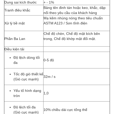
Dung sai kích thước
+ - 1%
Bảng tên đinh tán hoặc keo, khắc, dập
Tranh điêu khắc
nổi theo yêu cầu của khách hàng
Mạ kẽm nhúng nóng theo tiêu chuẩn
Xử lý bề mặt
ASTM A123 / Sơn tĩnh điện
Chế độ chèn, Chế độ mặt bích bên
Phần Ba Lan
trong, Chế độ khớp mặt đối mặt.
Điều kiện tải
Độ lệch dòng tối
0-5 độ
đa
Tốc độ gió thiết kế
32m / s
(Gió cực mạnh)
Yếu tố hình dạng
1,0
tròn
Độ lệch tối đa
10% chiều dài cực tổng thể
(Gió cực mạnh)