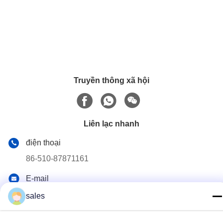
Truyền thông xã hội
Liên lạc nhanh
điện thoại
86-510-87871161
E-mail
li@fu-tao.com
sales
Địa chỉ