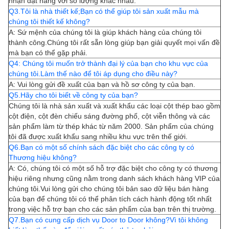
nhận đặt hàng với số lượng khác nhau.
Q3.Tôi là nhà thiết kế;Bạn có thể giúp tôi sản xuất mẫu mà
chúng tôi thiết kế không?
A: Sứ mệnh của chúng tôi là giúp khách hàng của chúng tôi
thành công.Chúng tôi rất sẵn lòng giúp bạn giải quyết mọi vấn đề
mà bạn có thể gặp phải.
Q4: Chúng tôi muốn trở thành đại lý của bạn cho khu vực của
chúng tôi.Làm thế nào để tôi áp dụng cho điều này?
A: Vui lòng gửi đề xuất của bạn và hồ sơ công ty của bạn.
Q5.Hãy cho tôi biết về công ty của bạn?
Chúng tôi là nhà sản xuất và xuất khẩu các loại cột thép bao gồm
cột điện, cột đèn chiếu sáng đường phố, cột viễn thông và các
sản phẩm làm từ thép khác từ năm 2000. Sản phẩm của chúng
tôi đã được xuất khẩu sang nhiều khu vực trên thế giới.
Q6.Bạn có một số chính sách đặc biệt cho các công ty có
Thương hiệu không?
A: Có, chúng tôi có một số hỗ trợ đặc biệt cho công ty có thương
hiệu riêng nhưng cũng nằm trong danh sách khách hàng VIP của
chúng tôi.Vui lòng gửi cho chúng tôi bản sao dữ liệu bán hàng
của bạn để chúng tôi có thể phân tích cách hành động tốt nhất
trong việc hỗ trợ bạn cho các sản phẩm của bạn trên thị trường.
Q7.Bạn có cung cấp dịch vụ Door to Door không?Vì tôi không