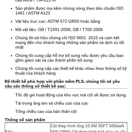
cấu ANSI / TIA-222-G
Sản phẩm được mạ kẽm nhúng nóng theo tiêu chuẩn ISO
1461 / ASTM A123
Vật liệu trục cực: ASTM 572 GR50 hoặc bằng
Mã vật liệu: GB / T1591-2008, GB / T700-2006
Chúng tôi sở hữu chứng chỉ ISO 9001: 2015 và cam kết
mang đến cho khách hàng những sản phẩm và dịch vụ tốt
nhất
Chúng tôi cung cấp hỗ trợ bổ sung nếu được yêu cầu bao
gồm giám sát và các thành phần bổ sung
Chúng tôi cung cấp các thiết kế khác nhau theo thông số kỹ
thuật của khách hàng
Để thiết kế phù hợp với phần mềm PLS, chúng tôi sẽ yêu
cầu các thông số thiết kế sau:
Tốc độ gió hoạt động của khu vực mà cột sẽ được sử dụng
Tải trọng ăng ten và chiều cao của cực
Tổng chiều cao của bản thân cột
Thông số sản phẩm
Cột thép hình ống 10,5M 35FT 500daN
Kiểu
5KN GR65 Cột thép hình bát giác và cấu