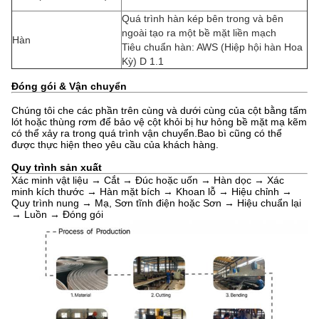
Quá trình hàn kép bên trong và bên
ngoài tạo ra một bề mặt liền mạch
Hàn
Tiêu chuẩn hàn: AWS (Hiệp hội hàn Hoa
Kỳ) D 1.1
Đóng gói & Vận chuyển
Chúng tôi che các phần trên cùng và dưới cùng của cột bằng tấm
lót hoặc thùng rơm để bảo vệ cột khỏi bị hư hỏng bề mặt mạ kẽm
có thể xảy ra trong quá trình vận chuyển.Bao bì cũng có thể
được thực hiện theo yêu cầu của khách hàng.
Quy trình sản xuất
Xác minh vật liệu → Cắt → Đúc hoặc uốn → Hàn dọc → Xác
minh kích thước → Hàn mặt bích → Khoan lỗ → Hiệu chỉnh →
Quy trình nung → Mạ, Sơn tĩnh điện hoặc Sơn → Hiệu chuẩn lại
→ Luồn → Đóng gói