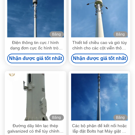
Băng
Băng
hình
hình
Điện thông tin cực / hình
Thiết kế chiều cao và gió tùy
dạng đơn cực ốc hình tròn
chỉnh cho các cột viễn thông
hình đa giác hình tám hình
với báo cáo phân tích cấu
Nhận được giá tốt nhất
Nhận được giá tốt nhất
mười hai hình sáu hình ống
trúc cột thép
hình cong
Băng
Băng
hình
hình
Đường dây liên lạc thép
Các bộ phận để kết nối hoặc
galvanized có thể tùy chỉnh ở
lắp đặt Bolts hạt Máy giặt và