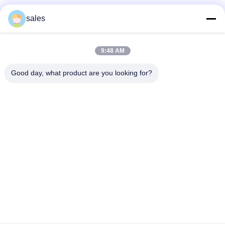
Truyền thông xã hội
sales
9:48 AM
Liên lạc nhanh
Good day, what product are you looking for?
điện thoại
86-510-87871161
E-mail
li@fu-tao.com
Địa chỉ
Số 1 Đường Xinghe, Khu Công nghiệp Heqiao, Nghi Hưng,
Giang Tô, Trung Quốc
Chính sách bảo mật
|
Sơ đồ trang web
Trung Quốc tốt Chất lượng Cột điện kim loại Nhà cung cấp. Bản