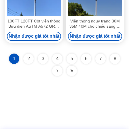
100FT 120FT Cột viễn thông
Viễn thông ngụy trang 30M
Bưu điện ASTM A572 GR65
35M 40M cho chiếu sáng và
Thép
không dây
Nhận được giá tốt nhất
Nhận được giá tốt nhất
1
2
3
4
5
6
7
8