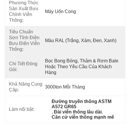
Phương Thức
Sản Xuất Bưu
Máy Uốn Cong
Chính Viễn
Thông:
Tiêu Chuẩn
Sơn Tĩnh Điện
Màu RAL (Trắng, Xám, Đen, Xanh)
Bưu Điện Viễn
Thông:
Bọc Bong Bóng, Thảm & Rơm Bale 
Chi Tiết Đóng
Hoặc Theo Yêu Cầu Của Khách 
Gói:
Hàng
Khả Năng Cung
3000ton Mỗi Tháng
Cấp:
Đường truyền thông ASTM 
A572 GR65
Làm nổi bật:
, 
Đài viễn thông lâu dài
, 
Căn cứ viễn thông mạnh mẽ