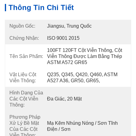
Thông Tin Chi Tiết
Nguồn Gốc:
Jiangsu, Trung Quốc
Chứng Nhận:
ISO 9001 2015
100FT 120FT Cột Viễn Thông, Cột 
Tên Sản Phẩm:
Viễn Thông Được Làm Bằng Thép 
ASTM A572 GR65
Vật Liệu Cột
Q235, Q345, Q420, Q460, ASTM 
Viễn Thông:
A527 A36, GR50, GR65,
Hình Dạng Của
Các Cột Viễn
Đa Giác, 20 Mặt
Thông:
Phương Pháp
Xử Lý Bề Mặt
Mạ Kẽm Nhúng Nóng / Sơn Tĩnh 
Của Các Cột
Điện / Sơn
Viễn Thông: