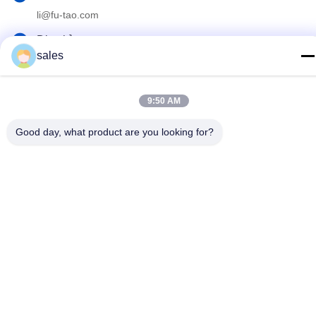
li@fu-tao.com
Địa chỉ
sales
Số 1 Đường Xinghe, Khu Công nghiệp Heqiao, Nghi Hưng,
Giang Tô, Trung Quốc
9:50 AM
Chính sách bảo mật
|
Sơ đồ trang web
Good day, what product are you looking for?
Trung Quốc tốt Chất lượng Cột điện kim loại Nhà cung cấp. Bản
quyền © 2020-2026 Yixing Futao Metal Structural Unit Co. Ltd Tất
cả. Tất cả quyền được bảo lưu.