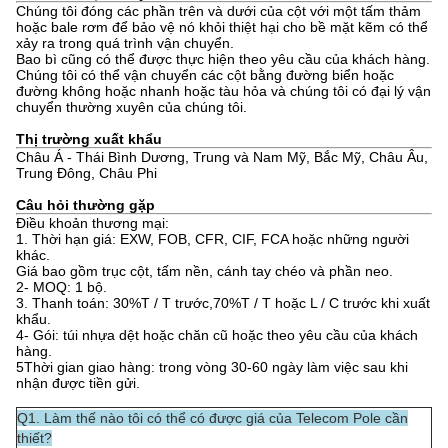
Chúng tôi đóng các phần trên và dưới của cột với một tấm thảm
hoặc bale rơm để bảo vệ nó khỏi thiệt hại cho bề mặt kẽm có thể
xảy ra trong quá trình vận chuyển.
Bao bì cũng có thể được thực hiện theo yêu cầu của khách hàng.
Chúng tôi có thể vận chuyển các cột bằng đường biển hoặc
đường không hoặc nhanh hoặc tàu hỏa và chúng tôi có đại lý vận
chuyển thường xuyên của chúng tôi.
Thị trường xuất khẩu
Châu Á - Thái Bình Dương, Trung và Nam Mỹ, Bắc Mỹ, Châu Âu,
Trung Đông, Châu Phi
Câu hỏi thường gặp
Điều khoản thương mại:
1. Thời hạn giá: EXW, FOB, CFR, CIF, FCA hoặc những người
khác.
Giá bao gồm trục cột, tấm nền, cánh tay chéo và phần neo.
2- MOQ: 1 bộ.
3. Thanh toán: 30%T / T trước,70%T / T hoặc L / C trước khi xuất
khẩu.
4- Gói: túi nhựa dệt hoặc chăn cũ hoặc theo yêu cầu của khách
hàng.
5Thời gian giao hàng: trong vòng 30-60 ngày làm việc sau khi
nhận được tiền gửi.
Q1. Làm thế nào tôi có thể có được giá của Telecom Pole cần
thiết?