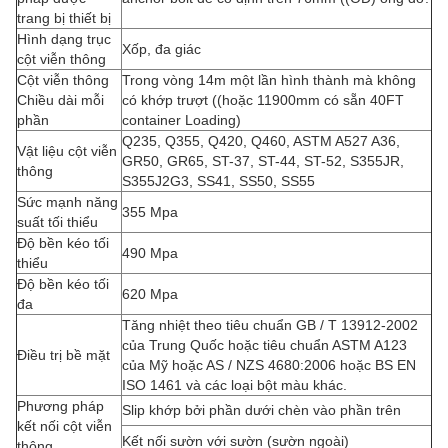
trang bị thiết bị
Hình dạng trục
Xốp, đa giác
cột viễn thông
Cột viễn thông
Trong vòng 14m một lần hình thành mà không
Chiều dài mỗi
có khớp trượt ((hoặc 11900mm có sẵn 40FT
phần
container Loading)
Q235, Q355, Q420, Q460, ASTM A527 A36,
Vật liệu cột viễn
GR50, GR65, ST-37, ST-44, ST-52, S355JR,
thông
S355J2G3, SS41, SS50, SS55
Sức mạnh năng
355 Mpa
suất tối thiểu
Độ bền kéo tối
490 Mpa
thiểu
Độ bền kéo tối
620 Mpa
đa
Tăng nhiệt theo tiêu chuẩn GB / T 13912-2002
của Trung Quốc hoặc tiêu chuẩn ASTM A123
Điều trị bề mặt
của Mỹ hoặc AS / NZS 4680:2006 hoặc BS EN
ISO 1461 và các loại bột màu khác.
Phương pháp
Slip khớp bởi phần dưới chèn vào phần trên
kết nối cột viễn
Kết nối sườn với sườn (sườn ngoài)
thông