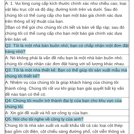
A: 1. Vui lòng cung cấp kích thước chính xác như chiều cao, loại
vật liệu trục cột và độ dày, đường kính trên và dưới. Sau đó
chúng tôi có thể cung cấp cho bạn một báo giá chính xác dựa
trên thông số kỹ thuật của bạn.
2Bạn có thể gửi cho chúng tôi chi tiết và bản vẽ lắp ráp; sau đó
chúng tôi có thể cung cấp cho bạn một báo giá chính xác dựa
trên bản vẽ.
Q2. Tôi là một nhà bán buôn nhỏ; bạn có chấp nhận một đơn đặt
hàng nhỏ?
A: Nó không phải là vấn đề nếu bạn là một nhà bán buôn nhỏ;
chúng tôi chấp nhận các đơn đặt hàng với số lượng khác nhau.
Q3. Tôi là một nhà thiết kế; Bạn có thể giúp tôi sản xuất mẫu mà
chúng tôi thiết kế?
A: Nhiệm vụ của chúng tôi là giúp khách hàng của chúng tôi
thành công. Chúng tôi rất vui khi giúp bạn giải quyết bất kỳ vấn
đề nào bạn có thể có.
Q4: Chúng tôi muốn trở thành đại lý của bạn cho khu vực của
chúng tôi.
A: Xin gửi đề xuất và hồ sơ công ty của bạn.
Q5. Nói cho tôi nghe về công ty của anh?
Chúng tôi là nhà sản xuất và xuất khẩu tất cả các loại cột thép
bao gồm cột điện, cột chiếu sáng đường phố, cột viễn thông và