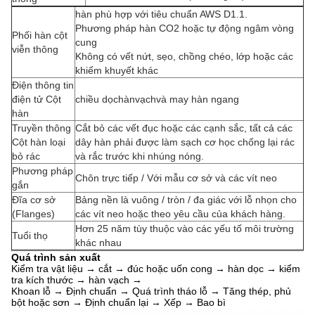
hàn phù hợp với tiêu chuẩn AWS D1.1.
Phương pháp hàn CO2 hoặc tự động ngâm vòng
Phối hàn cột
cung
viễn thông
Không có vết nứt, sẹo, chồng chéo, lớp hoặc các
khiếm khuyết khác
Điện thông tin
điện tử Cột
chiều dọc
hàn
vạch
và may hàn ngang
hàn
Truyền thông
Cắt bỏ các vết đục hoặc các cạnh sắc, tất cả các
Cột hàn loại
dây hàn phải được làm sạch cơ học chống lại rác
bỏ rác
và rắc trước khi nhúng nóng.
Phương pháp
Chôn trực tiếp / Với mẫu cơ sở và các vít neo
gắn
Đĩa cơ sở
Bảng nền là vuông / tròn / đa giác với lỗ nhọn cho
(Flanges)
các vít neo hoặc theo yêu cầu của khách hàng.
Hơn 25 năm tùy thuộc vào các yếu tố môi trường
Tuổi thọ
khác nhau
Quá trình sản xuất
Kiểm tra vật liệu → cắt → đúc hoặc uốn cong → hàn dọc → kiểm
tra kích thước → hàn vạch →
Khoan lỗ → Định chuẩn → Quá trình tháo lỗ → Tăng thép, phủ
bột hoặc sơn → Định chuẩn lại → Xếp → Bao bì