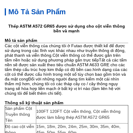
Mô Tả Sản Phẩm
Thép ASTM A572 GR65 được sử dụng cho cột viễn thông
bền và mạnh
Mô tả sản phẩm
Các cột viễn thông của chúng tôi ở Futao được thiết kế để được
sử dụng trong các lĩnh vực khác nhau như truyền thông di động,
phát thanh và viễn thông.Cột viễn thông có thể được gắn trên
tấm nền hoặc sử dụng phương pháp gắn trực tiếpTất cả các tấm
nền sẽ được sản xuất theo tiêu chuẩn ASTM A633 GRE cho các
tấm thép cấu trúc hợp kim thấp có độ bền cao.hình dạng của các
cột có thể được cấu hình trong một số tùy chọn bao gồm tròn và
đa mặt congĐối với những người đang tìm kiếm một cái nhìn
thẩm mỹ hơn, chúng tôi có các tháp cây cọ / cây thông ngụy
trang sẽ hòa hợp liền mạch ở bất kỳ vị trí nào (làm liên hệ với
chúng tôi để biết thêm chi tiết).
Thông số kỹ thuật sản phẩm
Sản phẩm Cột
100FT 120FT Cột viễn thông, Cột viễn thông
Truyền thông
được làm bằng thép ASTM A572 GR65
Tên
Độ cao cột viễn
15m, 18m, 20m, 24m, 25m, 30m, 35m, 40m,
thông
45m, 50m, 55m, 60m.