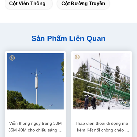
Cột Viễn Thông
Cột Đường Truyền
Sản Phẩm Liên Quan
Viễn thông ngụy trang 30M
Tháp điện thoại di động mạ
35M 40M cho chiếu sáng và
kẽm Kết nối chồng chéo /
không dây
mặt bích 25M 35M