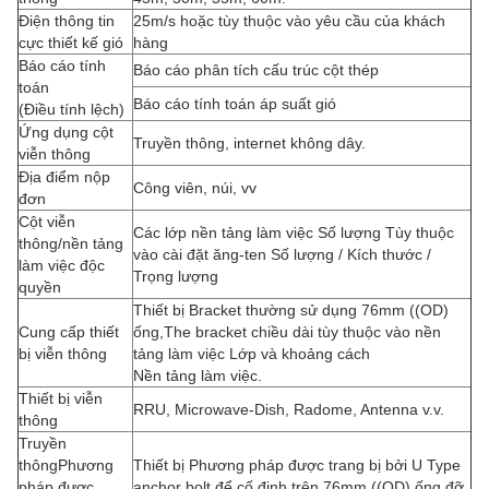
Điện thông tin
25m/s hoặc tùy thuộc vào yêu cầu của khách
cực thiết kế gió
hàng
Báo cáo tính
Báo cáo phân tích cấu trúc cột thép
toán
Báo cáo tính toán áp suất gió
(Điều tính lệch)
Ứng dụng cột
Truyền thông, internet không dây.
viễn thông
Địa điểm nộp
Công viên, núi, vv
đơn
Cột viễn
Các lớp nền tảng làm việc Số lượng Tùy thuộc
thông/nền tảng
vào cài đặt ăng-ten Số lượng / Kích thước /
làm việc độc
Trọng lượng
quyền
Thiết bị Bracket thường sử dụng 76mm ((OD)
Cung cấp thiết
ống,The bracket chiều dài tùy thuộc vào nền
bị viễn thông
tảng làm việc Lớp và khoảng cách
Nền tảng làm việc.
Thiết bị viễn
RRU, Microwave-Dish, Radome, Antenna v.v.
thông
Truyền
thông
Phương
Thiết bị Phương pháp được trang bị bởi U Type
pháp được
anchor bolt để cố định trên 76mm ((OD) ống đỡ.