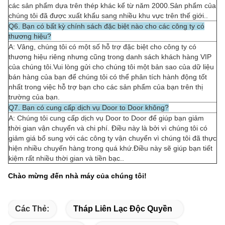
các sản phẩm dựa trên thép khác kể từ năm 2000.Sản phẩm của
chúng tôi đã được xuất khẩu sang nhiều khu vực trên thế giới..
Q6. Bạn có bất kỳ chính sách đặc biệt nào cho các công ty có
thương hiệu?
A: Vâng, chúng tôi có một số hỗ trợ đặc biệt cho công ty có
thương hiệu riêng nhưng cũng trong danh sách khách hàng VIP
của chúng tôi.Vui lòng gửi cho chúng tôi một bản sao của dữ liệu
bán hàng của bạn để chúng tôi có thể phân tích hành động tốt
nhất trong việc hỗ trợ bạn cho các sản phẩm của bạn trên thị
trường của bạn.
Q7. Bạn có cung cấp dịch vụ Door to Door không?
A: Chúng tôi cung cấp dịch vụ Door to Door để giúp bạn giảm
thời gian vận chuyển và chi phí. Điều này là bởi vì chúng tôi có
giảm giá bổ sung với các công ty vận chuyển vì chúng tôi đã thực
hiện nhiều chuyến hàng trong quá khứ.Điều này sẽ giúp bạn tiết
kiệm rất nhiều thời gian và tiền bạc..
Chào mừng đến nhà máy của chúng tôi!
Các Thẻ:
Tháp Liên Lạc Độc Quyền