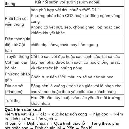
Kết nối sườn với sườn (sườn ngoài)
thông
hàn phù hợp với tiêu chuẩn AWS D1.1.
Phương pháp hàn CO2 hoặc tự động ngâm vòng
Phối hàn cột
cung
viễn thông
Không có vết nứt, sẹo, chồng chéo, lớp hoặc các
khiếm khuyết khác
Điện thông tin
điện tử Cột
chiều dọc
hàn
vạch
và may hàn ngang
hàn
Truyền thông
Cắt bỏ các vết đục hoặc các cạnh sắc, tất cả các
Cột hàn loại
dây hàn phải được làm sạch cơ học chống lại rác
bỏ rác
và rắc trước khi nhúng nóng.
Phương pháp
Chôn trực tiếp / Với mẫu cơ sở và các vít neo
gắn
Đĩa cơ sở
Bảng nền là vuông / tròn / đa giác với lỗ nhọn cho
(Flanges)
các vít neo hoặc theo yêu cầu của khách hàng.
Hơn 25 năm tùy thuộc vào các yếu tố môi trường
Tuổi thọ
khác nhau
Quá trình sản xuất
Kiểm tra vật liệu → cắt → đúc hoặc uốn cong → hàn dọc → kiểm
tra kích thước → hàn vạch →
Khoan lỗ → Định chuẩn → Quá trình tháo lỗ → Tăng thép, phủ
bột hoặc sơn → Định chuẩn lại → Xếp → Bao bì