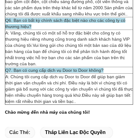
bao gồm cột điện, cột chiếu sáng đường phố, cột viễn thông và
các sản phẩm dựa trên thép khác kể từ năm 2000.Sản phẩm của
chúng tôi đã được xuất khẩu sang nhiều khu vực trên thế giới..
Q6. Bạn có bất kỳ chính sách đặc biệt nào cho các công ty có
thương hiệu?
A: Vâng, chúng tôi có một số hỗ trợ đặc biệt cho công ty có
thương hiệu riêng nhưng cũng trong danh sách khách hàng VIP
của chúng tôi.Vui lòng gửi cho chúng tôi một bản sao của dữ liệu
bán hàng của bạn để chúng tôi có thể phân tích hành động tốt
nhất trong việc hỗ trợ bạn cho các sản phẩm của bạn trên thị
trường của bạn.
Q7. Bạn có cung cấp dịch vụ Door to Door không?
A: Chúng tôi cung cấp dịch vụ Door to Door để giúp bạn giảm
thời gian vận chuyển và chi phí. Điều này là bởi vì chúng tôi có
giảm giá bổ sung với các công ty vận chuyển vì chúng tôi đã thực
hiện nhiều chuyến hàng trong quá khứ.Điều này sẽ giúp bạn tiết
kiệm rất nhiều thời gian và tiền bạc..
Chào mừng đến nhà máy của chúng tôi!
Các Thẻ:
Tháp Liên Lạc Độc Quyền