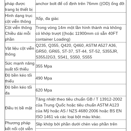
pháp được
anchor bolt để cố định trên 76mm ((OD) ống đỡ.
trang bị thiết bị
Hình dạng trục
Xốp, đa giác
cột viễn thông
Cột viễn thông
Trong vòng 14m một lần hình thành mà không
Chiều dài mỗi
có khớp trượt ((hoặc 11900mm có sẵn 40FT
phần
container Loading)
Q235, Q355, Q420, Q460, ASTM A527 A36,
Vật liệu cột viễn
GR50, GR65, ST-37, ST-44, ST-52, S355JR,
thông
S355J2G3, SS41, SS50, SS55
Sức mạnh năng
355 Mpa
suất tối thiểu
Độ bền kéo tối
490 Mpa
thiểu
Độ bền kéo tối
620 Mpa
đa
Tăng nhiệt theo tiêu chuẩn GB / T 13912-2002
của Trung Quốc hoặc tiêu chuẩn ASTM A123
Điều trị bề mặt
của Mỹ hoặc AS / NZS 4680:2006 hoặc BS EN
ISO 1461 và các loại bột màu khác.
Phương pháp
Slip khớp bởi phần dưới chèn vào phần trên
kết nối cột viễn