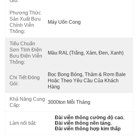
Gió:
Phương Thức
Sản Xuất Bưu
Máy Uốn Cong
Chính Viễn
Thông:
Tiêu Chuẩn
Sơn Tĩnh Điện
Màu RAL (Trắng, Xám, Đen, Xanh)
Bưu Điện Viễn
Thông:
Bọc Bong Bóng, Thảm & Rơm Bale 
Chi Tiết Đóng
Hoặc Theo Yêu Cầu Của Khách 
Gói:
Hàng
Khả Năng Cung
3000ton Mỗi Tháng
Cấp:
Đài viễn thông cường độ cao
, 
Làm nổi bật:
Đài viễn thông nền tảng
, 
Đài viễn thông hợp kim thấp