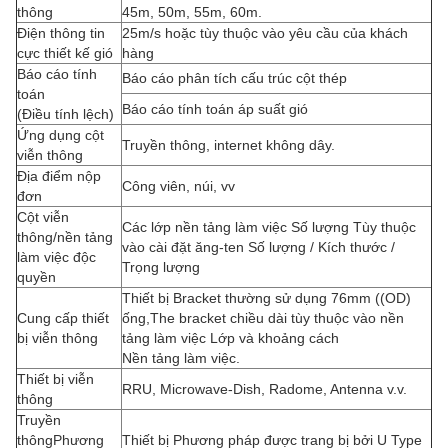
thông
45m, 50m, 55m, 60m.
Điện thông tin
25m/s hoặc tùy thuộc vào yêu cầu của khách
cực thiết kế gió
hàng
Báo cáo tính
Báo cáo phân tích cấu trúc cột thép
toán
Báo cáo tính toán áp suất gió
(Điều tính lệch)
Ứng dụng cột
Truyền thông, internet không dây.
viễn thông
Địa điểm nộp
Công viên, núi, vv
đơn
Cột viễn
Các lớp nền tảng làm việc Số lượng Tùy thuộc
thông/nền tảng
vào cài đặt ăng-ten Số lượng / Kích thước /
làm việc độc
Trọng lượng
quyền
Thiết bị Bracket thường sử dụng 76mm ((OD)
Cung cấp thiết
ống,The bracket chiều dài tùy thuộc vào nền
bị viễn thông
tảng làm việc Lớp và khoảng cách
Nền tảng làm việc.
Thiết bị viễn
RRU, Microwave-Dish, Radome, Antenna v.v.
thông
Truyền
thông
Phương
Thiết bị Phương pháp được trang bị bởi U Type