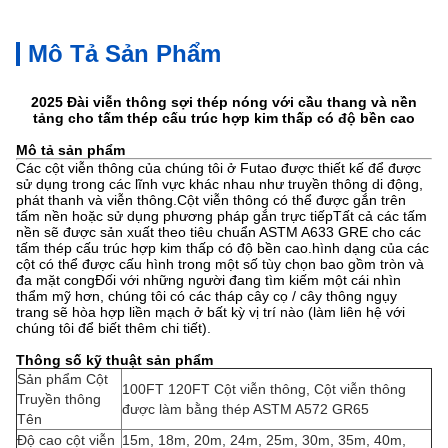
Mô Tả Sản Phẩm
2025 Đài viễn thông sợi thép nóng với cầu thang và nền
tảng cho tấm thép cấu trúc hợp kim thấp có độ bền cao
Mô tả sản phẩm
Các cột viễn thông của chúng tôi ở Futao được thiết kế để được
sử dụng trong các lĩnh vực khác nhau như truyền thông di động,
phát thanh và viễn thông.Cột viễn thông có thể được gắn trên
tấm nền hoặc sử dụng phương pháp gắn trực tiếpTất cả các tấm
nền sẽ được sản xuất theo tiêu chuẩn ASTM A633 GRE cho các
tấm thép cấu trúc hợp kim thấp có độ bền cao.hình dạng của các
cột có thể được cấu hình trong một số tùy chọn bao gồm tròn và
đa mặt congĐối với những người đang tìm kiếm một cái nhìn
thẩm mỹ hơn, chúng tôi có các tháp cây cọ / cây thông ngụy
trang sẽ hòa hợp liền mạch ở bất kỳ vị trí nào (làm liên hệ với
chúng tôi để biết thêm chi tiết).
Thông số kỹ thuật sản phẩm
Sản phẩm Cột
100FT 120FT Cột viễn thông, Cột viễn thông
Truyền thông
được làm bằng thép ASTM A572 GR65
Tên
Độ cao cột viễn
15m, 18m, 20m, 24m, 25m, 30m, 35m, 40m,