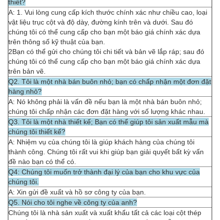
thiết?
A: 1. Vui lòng cung cấp kích thước chính xác như chiều cao, loại
vật liệu trục cột và độ dày, đường kính trên và dưới. Sau đó
chúng tôi có thể cung cấp cho bạn một báo giá chính xác dựa
trên thông số kỹ thuật của bạn.
2Bạn có thể gửi cho chúng tôi chi tiết và bản vẽ lắp ráp; sau đó
chúng tôi có thể cung cấp cho bạn một báo giá chính xác dựa
trên bản vẽ.
Q2. Tôi là một nhà bán buôn nhỏ; bạn có chấp nhận một đơn đặt
hàng nhỏ?
A: Nó không phải là vấn đề nếu bạn là một nhà bán buôn nhỏ;
chúng tôi chấp nhận các đơn đặt hàng với số lượng khác nhau.
Q3. Tôi là một nhà thiết kế; Bạn có thể giúp tôi sản xuất mẫu mà
chúng tôi thiết kế?
A: Nhiệm vụ của chúng tôi là giúp khách hàng của chúng tôi
thành công. Chúng tôi rất vui khi giúp bạn giải quyết bất kỳ vấn
đề nào bạn có thể có.
Q4: Chúng tôi muốn trở thành đại lý của bạn cho khu vực của
chúng tôi.
A: Xin gửi đề xuất và hồ sơ công ty của bạn.
Q5. Nói cho tôi nghe về công ty của anh?
Chúng tôi là nhà sản xuất và xuất khẩu tất cả các loại cột thép