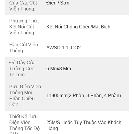
Của Các Cột
Điện / Sơn
Viễn Thông:
Phương Thức
Kết Nối Cột
Kết Nối Chồng Chéo/mặt Bích
Viễn Thông:
Hàn Cột Viễn
AWSD 1.1, CO2
Thông:
Độ Dày Của
Tường Cực
6 Mm/8 Mm
Telcom:
Bưu Điện Viễn
Thông Mỗi
11900mm(2 Phần, 3 Phần, 4 Phần)
Phần Chiều
Dài:
Thiết Kế Bưu
Điện Viễn
25M/S Hoặc Tùy Thuộc Vào Khách 
Thông Tốc Độ
Hàng