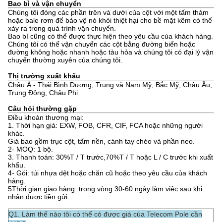
Bao bì và vận chuyển
Chúng tôi đóng các phần trên và dưới của cột với một tấm thảm
hoặc bale rơm để bảo vệ nó khỏi thiệt hại cho bề mặt kẽm có thể
xảy ra trong quá trình vận chuyển.
Bao bì cũng có thể được thực hiện theo yêu cầu của khách hàng.
Chúng tôi có thể vận chuyển các cột bằng đường biển hoặc
đường không hoặc nhanh hoặc tàu hỏa và chúng tôi có đại lý vận
chuyển thường xuyên của chúng tôi.
Thị trường xuất khẩu
Châu Á - Thái Bình Dương, Trung và Nam Mỹ, Bắc Mỹ, Châu Âu,
Trung Đông, Châu Phi
Câu hỏi thường gặp
Điều khoản thương mại:
1. Thời hạn giá: EXW, FOB, CFR, CIF, FCA hoặc những người
khác.
Giá bao gồm trục cột, tấm nền, cánh tay chéo và phần neo.
2- MOQ: 1 bộ.
3. Thanh toán: 30%T / T trước,70%T / T hoặc L / C trước khi xuất
khẩu.
4- Gói: túi nhựa dệt hoặc chăn cũ hoặc theo yêu cầu của khách
hàng.
5Thời gian giao hàng: trong vòng 30-60 ngày làm việc sau khi
nhận được tiền gửi.
Q1. Làm thế nào tôi có thể có được giá của Telecom Pole cần