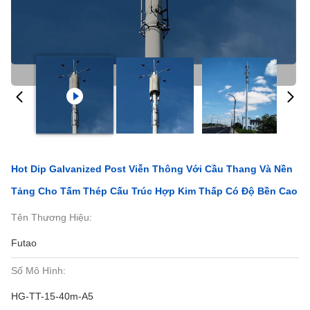
Hot Dip Galvanized Post Viễn Thông Với Cầu Thang Và Nền
Tảng Cho Tấm Thép Cấu Trúc Hợp Kim Thấp Có Độ Bền Cao
Tên Thương Hiệu:
Futao
Số Mô Hình:
HG-TT-15-40m-A5