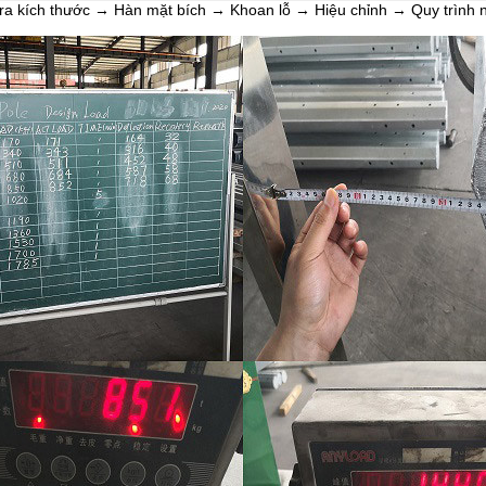
ra kích thước → Hàn mặt bích → Khoan lỗ → Hiệu chỉnh → Quy trình 