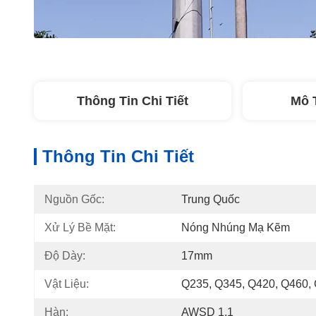
Thông Tin Chi Tiết
Mô 
Thông Tin Chi Tiết
Nguồn Gốc:
Trung Quốc
Xử Lý Bề Mặt:
Nóng Nhúng Mạ Kẽm
Độ Dày:
17mm
Vật Liệu:
Q235, Q345, Q420, Q460,
Hàn:
AWSD 1.1