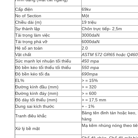
Cấp điện
69kv
No of Section
Một
Chiều dài (m)
19 triệu
Sự thành lập
Chôn trực tiếp- 2,5m
Tải trọng làm việc
3000daN
Tải trọng phá vỡ
6000daN
Hệ số an toàn
2.0
Vật chất
ASTM 572 GR65 hoặc Q460
Sức mạnh lợi nhuận tối thiểu
450 mpa
Độ bền kéo tối thiểu tối thiểu
550 mpa
Độ bền kéo tối đa
690mpa
EL%
> = 15%
Đường kính đầu (mm)
> = 320
Đường kính đáy (mm)
> = 600
Độ dày tối thiểu (mm)
> = 17,5 mm
Dung sai kích thước
+ - 1%
Bảng tên đinh tán hoặc keo,
Tranh điêu khắc
hàng
Mạ kẽm nhúng nóng theo tiê
Xử lý bề mặt