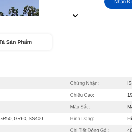
Nhận Đư
Tả Sản Phẩm
Chứng Nhận:
I
Chiều Cao:
1
Màu Sắc:
M
 GR50, GR60, SS400
Hình Dạng:
Hì
Chi Tiết Đóng Gói:
4