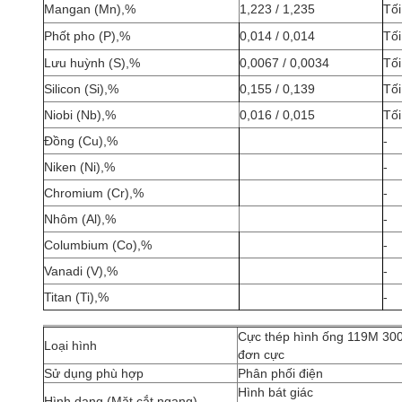
Mangan (Mn),%
1,223 / 1,235
Tối
Phốt pho (P),%
0,014 / 0,014
Tối
Lưu huỳnh (S),%
0,0067 / 0,0034
Tối
Silicon (Si),%
0,155 / 0,139
Tối
Niobi (Nb),%
0,016 / 0,015
Tối
Đồng (Cu),%
-
Niken (Ni),%
-
Chromium (Cr),%
-
Nhôm (Al),%
-
Columbium (Co),%
-
Vanadi (V),%
-
Titan (Ti),%
-
Cực thép hình ống 119M 300
Loại hình
đơn cực
Sử dụng phù hợp
Phân phối điện
Hình bát giác
Hình dạng (Mặt cắt ngang)