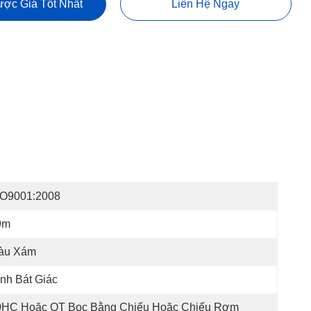
ợc Giá Tốt Nhất
Liên Hệ Ngay
SO9001:2008
9m
àu Xám
nh Bát Giác
0HC Hoặc OT Bọc Bằng Chiếu Hoặc Chiếu Rơm