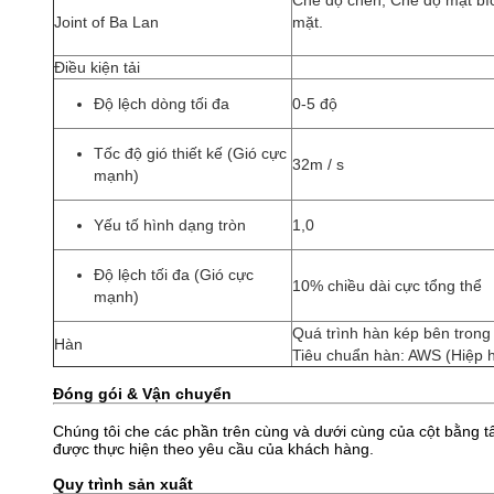
Chế độ chèn, Chế độ mặt bí
Joint of Ba Lan
mặt.
Điều kiện tải
Độ lệch dòng tối đa
0-5 độ
Tốc độ gió thiết kế (Gió cực
32m / s
mạnh)
Yếu tố hình dạng tròn
1,0
Độ lệch tối đa (Gió cực
10% chiều dài cực tổng thể
mạnh)
Quá trình hàn kép bên trong
Hàn
Tiêu chuẩn hàn: AWS (Hiệp h
Đóng gói & Vận chuyển
Chúng tôi che các phần trên cùng và dưới cùng của cột bằng t
được thực hiện theo yêu cầu của khách hàng.
Quy trình sản xuất