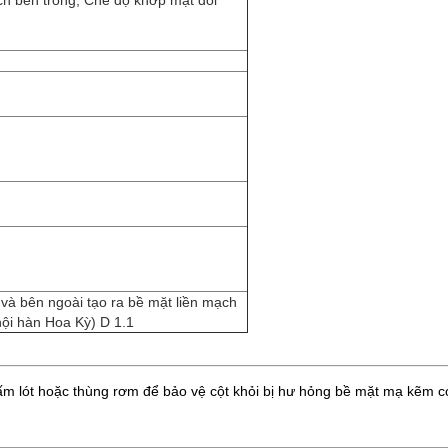
ch bên trong, Chế độ khớp mặt đối
 và bên ngoài tạo ra bề mặt liền mạch
ội hàn Hoa Kỳ) D 1.1
ấm lót hoặc thùng rơm để bảo vệ cột khỏi bị hư hỏng bề mặt mạ kẽm có