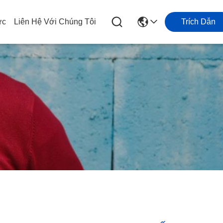
ức
Liên Hệ Với Chúng Tôi
Trích Dẫn