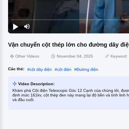
Vận chuyển cột thép lớn cho đường dây điệ
Other Videos
November 04, 2025
Keyword:
Các thẻ:
#
cột dây điện
#
cột điện
#
Đường điện
Video Description:
Khám phá Cột điện Telescopic Góc 12 Cạnh của chúng tôi, được
định mức 161kv, cột thép đen này mang lại độ bền và tính linh 
và đầu cuối.