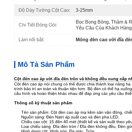
Độ Dày Tường Cột Cao:
3-25mm
Bọc Bong Bóng, Thảm & R
Chi Tiết Đóng Gói:
Yêu Cầu Của Khách Hàng
Làm nổi bật:
Móng đèn cao với đĩa đè
Mô Tả Sản Phẩm
Cột đèn cao áp với đĩa đèn tròn và không đều cung cấp nh
Cột đèn cao áp nói chung có thể được chia thành loại nâng hạ
trình bảo trì an toàn và thuận tiện hơn. Bộ đèn có thể hạ xuốn
cấu hình và hoàn thiện khác nhau để đáp ứng các yêu cầu thiế
Thông số kỹ thuật sản phẩm
Tên sản phẩm:
Cột đèn cao áp mạ kẽm sân vận động, ch
Nguồn sáng: Đèn Natri áp suất cao và đèn pha LED.
Chiều cao cột: 15 đến 40 mét (thiết kế và sản xuất theo y
Loại chiếu sáng: Đĩa đèn tròn / Đĩa đèn không đều, Đèn gó
Hình dạng cột: Hình nón, Đa giác, Tròn