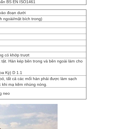
huẩn BS EN ISO1461
 vào đoạn dưới
ch ngoài/mặt bích trong)
ng có khớp trượt
 tật. Hàn kép bên trong và bên ngoài làm cho
oa Kỳ) D 1.1
bỏ, tất cả các mối hàn phải được làm sạch
ớc khi mạ kẽm nhúng nóng.
ng neo