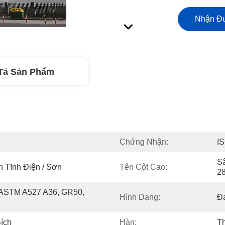
Nhận Đư
Tả Sản Phẩm
Chứng Nhận:
I
S
 Tĩnh Điện / Sơn
Tên Cột Cao:
2
 ASTM A527 A36, GR50, 
Hình Dạng:
Đa
ích
Hàn:
T