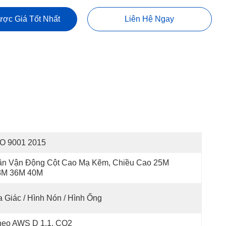
ợc Giá Tốt Nhất
Liên Hệ Ngay
SO 9001 2015
ân Vận Động Cột Cao Mạ Kẽm, Chiều Cao 25M 
8M 36M 40M
 Giác / Hình Nón / Hình Ống
heo AWS D 1.1, CO2