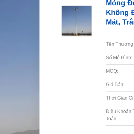
Móng Đè
Không Đ
Mát, Tr
Tên Thương 
Số Mô Hình:
MOQ:
Giá Bán:
Thời Gian Gi
Điều Khoản 
Toán: