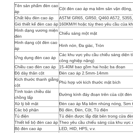
Tên sản phẩm đèn cao
Cột đèn cao áp mạ kẽm sân vận động
áp
Chất liệu đèn cao áp
ASTM GR65, GR50, Q460 A572, S355
Gió thiết kế đèn cao áp
160KM/H hoặc tùy theo yêu cầu của k
Hình dạng vương miện
Chiếu sáng một mặt
đèn
Hình dạng cột đèn cao
Hình nón, Đa giác, Tròn
áp
Các khu vực yêu cầu chiếu sáng diện t
Ứng dụng đèn cao áp
công nghiệp nặng)
Chiều cao đèn cao áp
15-40M bao gồm hai hoặc ba đoạn
Độ dày thân cột
Đèn cao áp 2.5mm-14mm
Kích thước thanh giằng
Phù hợp với kích thước mặt bích
cột
Tính toán chiều dài
Đường kính đáy đoạn trên của cột đèn 
chồng lấp
Xử lý bề mặt
Đèn cao áp Mạ kẽm nhúng nóng, Sơn t
Các bộ phận
Bộ đèn, Đèn, Cột, Tủ điện
Tủ điện
Tủ điện được lắp đặt bên trong cửa đèn
Thiết kế bộ đèn cao áp
Theo yêu cầu chiếu sáng của khu vực
Bộ đèn cao áp
LED, HID, HPS, v.v.