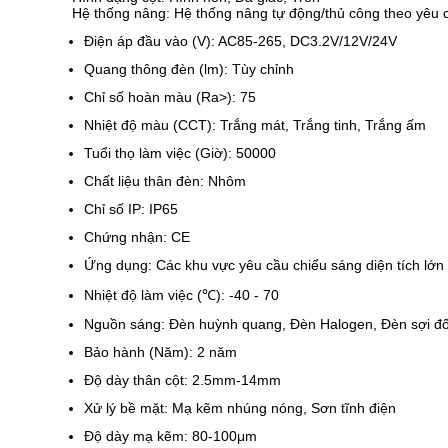
Hệ thống nâng: Hệ thống nâng tự động/thủ công theo yêu 
Điện áp đầu vào (V): AC85-265, DC3.2V/12V/24V
Quang thông đèn (lm): Tùy chỉnh
Chỉ số hoàn màu (Ra>): 75
Nhiệt độ màu (CCT): Trắng mát, Trắng tinh, Trắng ấm
Tuổi thọ làm việc (Giờ): 50000
Chất liệu thân đèn: Nhôm
Chỉ số IP: IP65
Chứng nhận: CE
Ứng dụng: Các khu vực yêu cầu chiếu sáng diện tích lớn
Nhiệt độ làm việc (℃): -40 - 70
Nguồn sáng: Đèn huỳnh quang, Đèn Halogen, Đèn sợi đố
Bảo hành (Năm): 2 năm
Độ dày thân cột: 2.5mm-14mm
Xử lý bề mặt: Mạ kẽm nhúng nóng, Sơn tĩnh điện
Độ dày mạ kẽm: 80-100μm