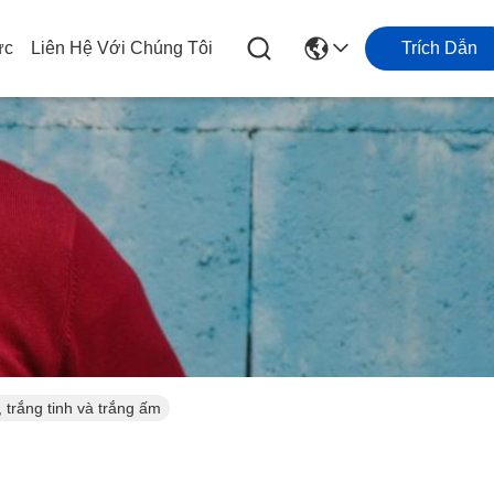
ức
Liên Hệ Với Chúng Tôi
Trích Dẫn
 trắng tinh và trắng ấm