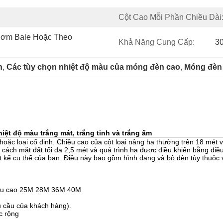
Cột Cao Mỗi Phần Chiều Dài
ơm Bale Hoặc Theo 
Khả Năng Cung Cấp:
3
n
, 
Các tùy chọn nhiệt độ màu của móng đèn cao
, 
Móng đèn 
iệt độ màu trắng mát, trắng tinh và trắng ấm
 hoặc loại cố định. Chiều cao của cột loại nâng hạ thường trên 18 mé
g cách mặt đất tối đa 2,5 mét và quá trình hạ được điều khiển bằng điề
t kế cụ thể của bạn. Điều này bao gồm hình dạng và bộ đèn tùy thuộc
iều cao 25M 28M 36M 40M
êu cầu của khách hàng).
c rộng