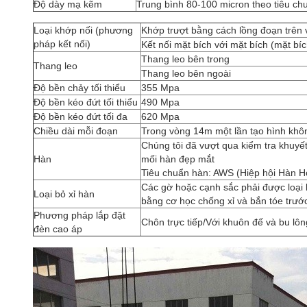
Độ dày mạ kẽm
Trung bình 80-100 micron theo tiêu c
Loại khớp nối (phương
Khớp trượt bằng cách lồng đoạn trên
pháp kết nối)
Kết nối mặt bích với mặt bích (mặt bí
Thang leo bên trong
Thang leo
Thang leo bên ngoài
Độ bền chảy tối thiểu
355 Mpa
Độ bền kéo đứt tối thiểu
490 Mpa
Độ bền kéo đứt tối đa
620 Mpa
Chiều dài mỗi đoạn
Trong vòng 14m một lần tạo hình khô
Chúng tôi đã vượt qua kiểm tra khuyết
Hàn
mối hàn đẹp mắt
Tiêu chuẩn hàn: AWS (Hiệp hội Hàn H
Các gờ hoặc cạnh sắc phải được loại 
Loại bỏ xỉ hàn
bằng cơ học chống xỉ và bắn tóe trư
Phương pháp lắp đặt
Chôn trực tiếp/Với khuôn đế và bu lô
đèn cao áp