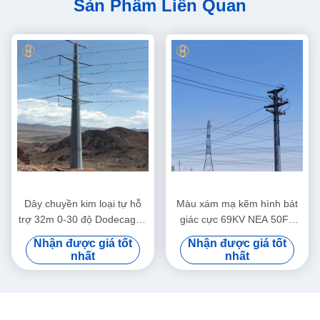
Sản Phẩm Liên Quan
Dây chuyền kim loại tự hỗ
Màu xám mạ kẽm hình bát
trợ 32m 0-30 độ Dodecagon
giác cực 69KV NEA 50FT
Đường dây 166KV
55FT 60FT 65FT 70FT
Nhận được giá tốt
Nhận được giá tốt
nhất
nhất