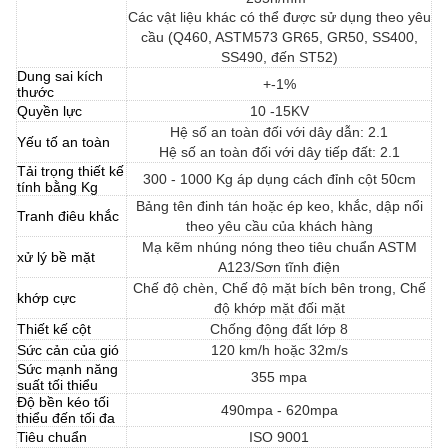
Các vật liệu khác có thể được sử dụng theo yêu
cầu (Q460, ASTM573 GR65, GR50, SS400,
SS490, đến ST52)
Dung sai kích
+-1%
thước
Quyền lực
10 -15KV
Hệ số an toàn đối với dây dẫn: 2.1
Yếu tố an toàn
Hệ số an toàn đối với dây tiếp đất: 2.1
Tải trọng thiết kế
300 - 1000 Kg áp dụng cách đỉnh cột 50cm
tính bằng Kg
Bảng tên đinh tán hoặc ép keo, khắc, dập nổi
Tranh điêu khắc
theo yêu cầu của khách hàng
Mạ kẽm nhúng nóng theo tiêu chuẩn ASTM
xử lý bề mặt
A123/Sơn tĩnh điện
Chế độ chèn, Chế độ mặt bích bên trong, Chế
khớp cực
độ khớp mặt đối mặt
Thiết kế cột
Chống động đất lớp 8
Sức cản của gió
120 km/h hoặc 32m/s
Sức mạnh năng
355 mpa
suất tối thiểu
Độ bền kéo tối
490mpa - 620mpa
thiểu đến tối đa
Tiêu chuẩn
ISO 9001