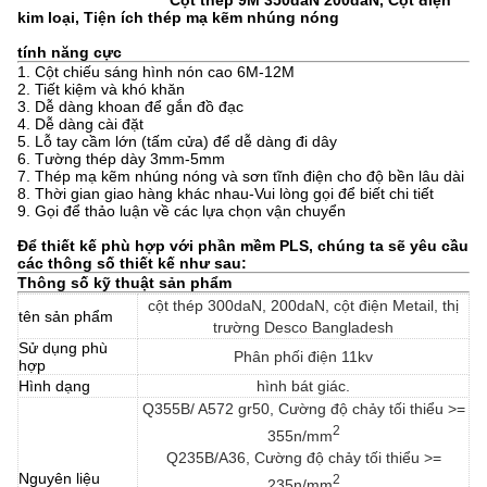
Cột thép 9M 350daN 200daN, Cột điện
kim loại, Tiện ích thép mạ kẽm nhúng nóng
tính năng cực
1. Cột chiếu sáng hình nón cao 6M-12M
2. Tiết kiệm và khó khăn
3. Dễ dàng khoan để gắn đồ đạc
4. Dễ dàng cài đặt
5. Lỗ tay cầm lớn (tấm cửa) để dễ dàng đi dây
6. Tường thép dày 3mm-5mm
7. Thép mạ kẽm nhúng nóng và sơn tĩnh điện cho độ bền lâu dài
8. Thời gian giao hàng khác nhau-Vui lòng gọi để biết chi tiết
9. Gọi để thảo luận về các lựa chọn vận chuyển
Để thiết kế phù hợp với phần mềm PLS, chúng ta sẽ yêu cầu
các thông số thiết kế như sau:
Thông số kỹ thuật sản phẩm
cột thép 300daN, 200daN, cột điện Metail, thị
tên sản phẩm
trường Desco Bangladesh
Sử dụng phù
Phân phối điện 11kv
hợp
Hình dạng
hình bát giác.
Q355B/ A572 gr50, Cường độ chảy tối thiểu >=
2
355n/mm
Q235B/A36, Cường độ chảy tối thiểu >=
Nguyên liệu
2
235n/mm