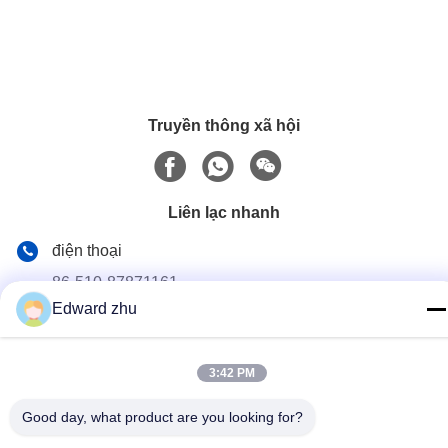
Truyền thông xã hội
Liên lạc nhanh
điện thoại
86-510-87871161
Edward zhu
E-mail
li@fu-tao.com
3:42 PM
Địa chỉ
Số 1 Đường Xinghe, Khu Công nghiệp Heqiao, Nghi Hưng,
Good day, what product are you looking for?
Giang Tô, Trung Quốc