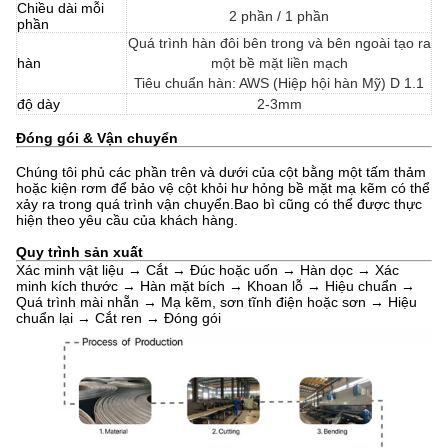
Chiều dài mỗi
2 phần / 1 phần
phần
Quá trình hàn đôi bên trong và bên ngoài tạo ra
hàn
một bề mặt liền mạch
Tiêu chuẩn hàn: AWS (Hiệp hội hàn Mỹ) D 1.1
độ dày
2-3mm
Đóng gói & Vận chuyển
Chúng tôi phủ các phần trên và dưới của cột bằng một tấm thảm
hoặc kiện rơm để bảo vệ cột khỏi hư hỏng bề mặt mạ kẽm có thể
xảy ra trong quá trình vận chuyển.Bao bì cũng có thể được thực
hiện theo yêu cầu của khách hàng.
Quy trình sản xuất
Xác minh vật liệu → Cắt → Đúc hoặc uốn → Hàn dọc → Xác
minh kích thước → Hàn mặt bích → Khoan lỗ → Hiệu chuẩn →
Quá trình mài nhẵn → Mạ kẽm, sơn tĩnh điện hoặc sơn → Hiệu
chuẩn lại → Cắt ren → Đóng gói