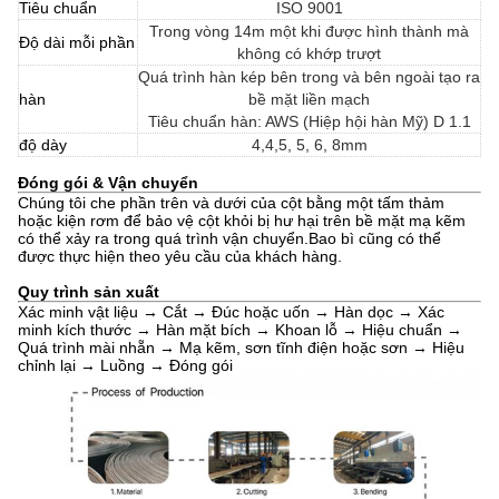
Tiêu chuẩn
ISO 9001
Trong vòng 14m một khi được hình thành mà
Độ dài mỗi phần
không có khớp trượt
Quá trình hàn kép bên trong và bên ngoài tạo ra
hàn
bề mặt liền mạch
Tiêu chuẩn hàn: AWS (Hiệp hội hàn Mỹ) D 1.1
độ dày
4,4,5, 5, 6, 8mm
Đóng gói & Vận chuyển
Chúng tôi che phần trên và dưới của cột bằng một tấm thảm
hoặc kiện rơm để bảo vệ cột khỏi bị hư hại trên bề mặt mạ kẽm
có thể xảy ra trong quá trình vận chuyển.Bao bì cũng có thể
được thực hiện theo yêu cầu của khách hàng.
Quy trình sản xuất
Xác minh vật liệu → Cắt → Đúc hoặc uốn → Hàn dọc → Xác
minh kích thước → Hàn mặt bích → Khoan lỗ → Hiệu chuẩn →
Quá trình mài nhẵn → Mạ kẽm, sơn tĩnh điện hoặc sơn → Hiệu
chỉnh lại → Luồng → Đóng gói