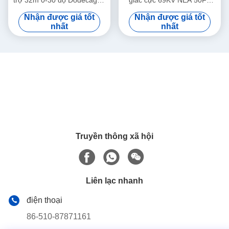
Đường dây 166KV
55FT 60FT 65FT 70FT
Nhận được giá tốt
Nhận được giá tốt
nhất
nhất
Truyền thông xã hội
Liên lạc nhanh
điện thoại
86-510-87871161