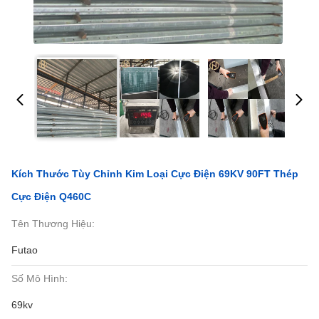
Kích Thước Tùy Chỉnh Kim Loại Cực Điện 69KV 90FT Thép
Cực Điện Q460C
Tên Thương Hiệu:
Futao
Số Mô Hình:
69kv