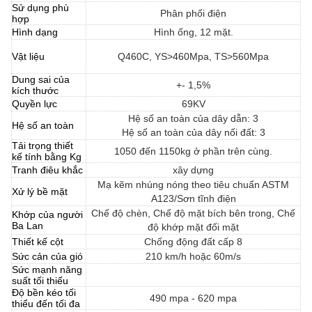
Sử dụng phù
Phân phối điện
hợp
Hình dạng
Hình ống, 12 mặt.
Vật liệu
Q460C, YS>460Mpa, TS>560Mpa
Dung sai của
+- 1,5%
kích thước
Quyền lực
69KV
Hệ số an toàn của dây dẫn: 3
Hệ số an toàn
Hệ số an toàn của dây nối đất: 3
Tải trọng thiết
1050 đến 1150kg ở phần trên cùng.
kế tính bằng Kg
Tranh điêu khắc
xây dựng
Mạ kẽm nhúng nóng theo tiêu chuẩn ASTM
Xử lý bề mặt
A123/Sơn tĩnh điện
Chế độ chèn, Chế độ mặt bích bên trong, Chế
Khớp của người
Ba Lan
độ khớp mặt đối mặt
Thiết kế cột
Chống động đất cấp 8
Sức cản của gió
210 km/h hoặc 60m/s
Sức mạnh năng
suất tối thiểu
Độ bền kéo tối
490 mpa - 620 mpa
thiểu đến tối đa