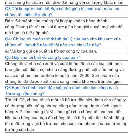
nhỏ;chúng tôi chấp nhận đơn đặt hàng với số lượng khác nhau.
Q3.Tôi là người thiết kế;Bạn có thể giúp tôi sản xuất mẫu mà
chúng tôi thiết kế không?
Đáp: Sứ mệnh của chúng tôi là giúp khách hàng thành
công.Chúng tôi rất vui khi được giúp bạn giải quyết mọi vấn đề
mà bạn có thể gặp phải.
Q4: Chúng tôi muốn trở thành đại lý của bạn cho khu vực của
chúng tôi.Làm thế nào để tôi nộp đơn xin việc này?
A: Vui lòng gửi đề xuất và hồ sơ công ty của bạn.
Q5.Hãy cho tôi biết về công ty của bạn?
Chúng tôi là nhà sản xuất và xuất khẩu tất cả các loại cột thép
bao gồm cột điện, cột chiếu sáng đường phố, cột viễn thông và
các sản phẩm làm từ thép khác từ năm 2000. Sản phẩm của
chúng tôi đã được xuất khẩu sang nhiều khu vực trên thế giới.
Q6.Bạn có chính sách đặc biệt nào dành cho các công ty có
Thương hiệu không?
Trả lời: Có, chúng tôi có một số hỗ trợ đặc biệt dành cho công ty
có thương hiệu riêng nhưng cũng nằm trong danh sách khách
hàng VIP của chúng tôi.Vui lòng gửi cho chúng tôi bản sao dữ
liệu bán hàng của bạn để chúng tôi có thể phân tích hành động
tốt nhất trong việc hỗ trợ bạn cho các sản phẩm của bạn trên thị
trường của bạn.