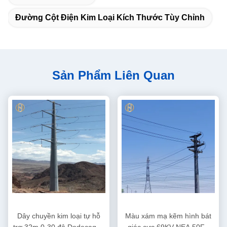
Đường Cột Điện Kim Loại Kích Thước Tùy Chỉnh
Sản Phẩm Liên Quan
Dây chuyền kim loại tự hỗ
Màu xám mạ kẽm hình bát
trợ 32m 0-30 độ Dodecagon
giác cực 69KV NEA 50FT