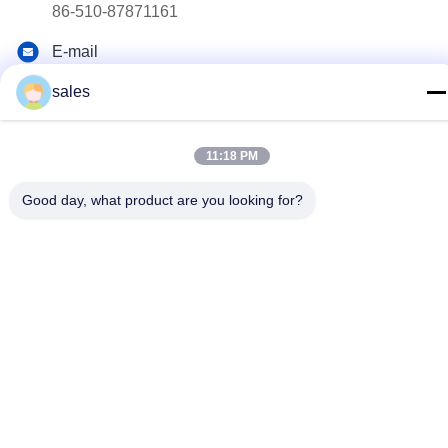
86-510-87871161
E-mail
li@fu-tao.com
sales
Địa chỉ
Số 1 Đường Xinghe, Khu Công nghiệp Heqiao, Nghi Hưng,
11:18 PM
Giang Tô, Trung Quốc
Good day, what product are you looking for?
Chính sách bảo mật
|
Sơ đồ trang web
Trung Quốc tốt Chất lượng Cột điện kim loại Nhà cung cấp. Bản
quyền © 2020-2026 Yixing Futao Metal Structural Unit Co. Ltd Tất
cả. Tất cả quyền được bảo lưu.