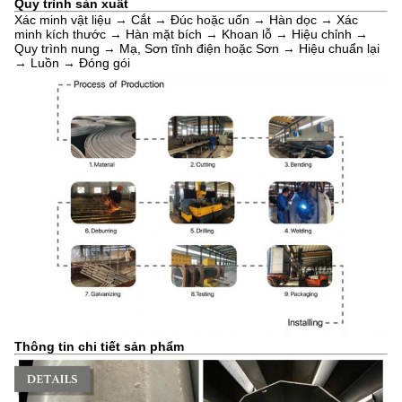
Quy trình sản xuất
Xác minh vật liệu → Cắt → Đúc hoặc uốn → Hàn dọc → Xác
minh kích thước → Hàn mặt bích → Khoan lỗ → Hiệu chỉnh →
Quy trình nung → Mạ, Sơn tĩnh điện hoặc Sơn → Hiệu chuẩn lại
→ Luồn → Đóng gói
Thông tin chi tiết sản phẩm