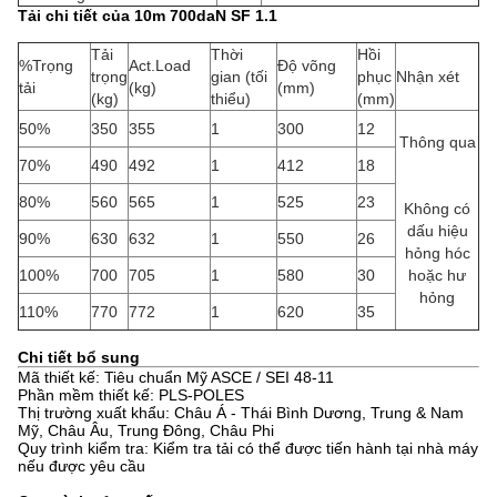
Tải chi tiết của 10m 700daN SF 1.1
Tải
Thời
Hồi
%Trọng
Act.Load
Độ võng
trọng
gian (tối
phục
Nhận xét
tải
(kg)
(mm)
(kg)
thiểu)
(mm)
50%
350
355
1
300
12
Thông qua
70%
490
492
1
412
18
80%
560
565
1
525
23
Không có
dấu hiệu
90%
630
632
1
550
26
hỏng hóc
100%
700
705
1
580
30
hoặc hư
hỏng
110%
770
772
1
620
35
Chi tiết bổ sung
Mã thiết kế: Tiêu chuẩn Mỹ ASCE / SEI 48-11
Phần mềm thiết kế: PLS-POLES
Thị trường xuất khẩu: Châu Á - Thái Bình Dương, Trung & Nam
Mỹ, Châu Âu, Trung Đông, Châu Phi
Quy trình kiểm tra: Kiểm tra tải có thể được tiến hành tại nhà máy
nếu được yêu cầu