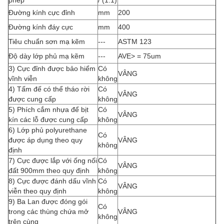
phép
/ (1.1)
Đường kính cực đỉnh
mm
200
Đường kính đáy cực
mm
400
Tiêu chuẩn sơn mạ kẽm
---
ASTM 123
Độ dày lớp phủ mạ kẽm
---
AVE> = 75um
3) Cực đỉnh được bảo hiểm
Có
VÂNG
vĩnh viễn
không
4) Tấm đế có thể tháo rời
Có
VÂNG
được cung cấp
không
5) Phích cắm nhựa để bịt
Có
VÂNG
kín các lỗ được cung cấp
không
6) Lớp phủ polyurethane
Có
được áp dụng theo quy
VÂNG
không
định
7) Cực được lắp với ống nối
Có
VÂNG
đất 900mm theo quy định
không
8) Cực được đánh dấu vĩnh
Có
VÂNG
viễn theo quy định
không
9) Ba Lan được đóng gói
Có
trong các thùng chứa mở
VÂNG
không
trên cùng