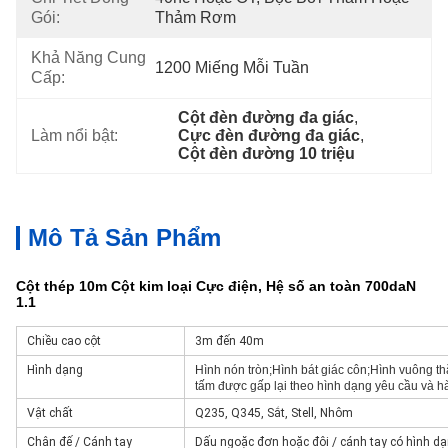
Gói:
Thảm Rơm
Khả Năng Cung
1200 Miếng Mỗi Tuần
Cấp:
Cột đèn đường đa giác
, 
Làm nổi bật:
Cực đèn đường đa giác
, 
Cột đèn đường 10 triệu
Mô Tả Sản Phẩm
Cột thép 10m Cột kim loại Cực điện, Hệ số an toàn 700daN
1.1
Chiều cao cột
3m đến 40m
Hình dạng
Hình nón tròn;Hình bát giác côn;Hình vuông t
tấm được gấp lại theo hình dạng yêu cầu và 
Vật chất
Q235, Q345, Sắt, Stell, Nhôm
Chân đế / Cánh tay
Dấu ngoặc đơn hoặc đôi / cánh tay có hình dạ