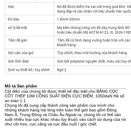
Hàn
Nó đã được kiểm tra sai sót trong quá khứ. H
dạng đẹp và xác nhận với tiêu chuẩn hàn quố
Độ dày
1,8mm-20mm
xử lý bề mặt
Mạ kẽm nhúng nóng với độ dày trung bình 80
hoặc tiêu chuẩn Mỹ ASTM A123, IS: 2626-198
Tấm đế gắn
Tấm đế có hình dạng vuông hoặc tròn với các 
khách hàng.
Sức cản của gió
Tùy chỉnh, theo môi trường của khách hàng
Sơn tĩnh điện
Sơn bột polyester nguyên chất, màu sắc tùy c
Dịch vụ thiết kế / tùy chỉnh
Ngỏ ý
Mô tả Sản phẩm
Cột điện của chúng tôi được thiết kế đặc biệt cho BĂNG CỌC
CỐT THÉP 10M CÔNG SUẤT ĐIỆN CỰC ĐIỂM, 1050daN Hệ số
an toàn 1.1
Chúng tôi đã cung cấp thành công sản phẩm của mình cho
những khách hàng hài lòng trên toàn thế giới bao gồm Đông
Nam Á, Trung Đông và Châu Âu.Ngoài ra, chúng tôi có thể sản
xuất nhiều loại cực khác nhau tùy thuộc vào cách sử dụng của nó
như cột treo, cực căng và cực đầu cuối / góc chết.