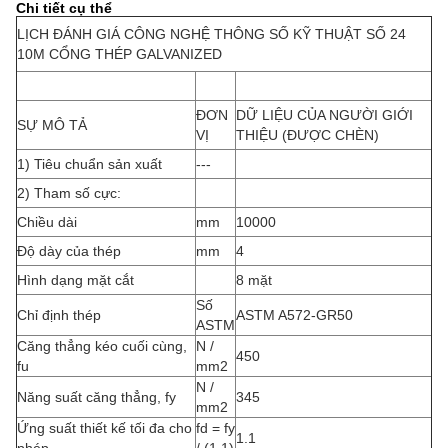
Chi tiết cụ thể
LỊCH ĐÁNH GIÁ CÔNG NGHỆ THÔNG SỐ KỸ THUẬT SỐ 24
10M CỔNG THÉP GALVANIZED
ĐƠN
DỮ LIỆU CỦA NGƯỜI GIỚI
SỰ MÔ TẢ
VỊ
THIỆU (ĐƯỢC CHÈN)
1) Tiêu chuẩn sản xuất
---
2) Tham số cực:
Chiều dài
mm
10000
Độ dày của thép
mm
4
Hình dạng mặt cắt
8 mặt
Số
Chỉ định thép
ASTM A572-GR50
ASTM
Căng thẳng kéo cuối cùng,
N /
450
fu
mm2
N /
Năng suất căng thẳng, fy
345
mm2
Ứng suất thiết kế tối đa cho
fd = fy
1.1