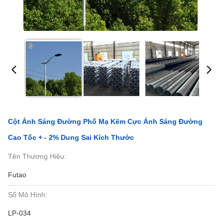
Cột Ánh Sáng Đường Phố Mạ Kẽm Cực Ánh Sáng Đường
Cao Tốc + - 2% Dung Sai Kích Thước
Tên Thương Hiệu:
Futao
Số Mô Hình:
LP-034