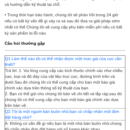
và hướng dẫn kỹ thuật tại chỗ.
• Trong thời hạn bảo hành, chúng tôi sẽ phản hồi trong 24 giờ
nếu có bất kỳ vấn đề gì xảy ra và sau đó đưa ra giải pháp sớm
nhất có thể.Chúng tôi sẽ cung cấp phụ kiện miễn phí nếu có bất
kỳ sản phẩm bị lỗi nào.
Câu hỏi thường gặp
Q1.Làm thế nào tôi có thể nhận được một mức giá của cực cần
thiết?
Trả lời: 1. Vui lòng cung cấp các kích thước chính xác như chiều
cao, loại và độ dày của vật liệu trục cực, đường kính trên và
dưới.Sau đó chúng tôi có thể cung cấp cho bạn một báo giá
chính xác dựa trên thông số kỹ thuật của bạn.
2. Bạn có thể gửi cho chúng tôi bản vẽ chi tiết và lắp ráp;sau đó
chúng tôi có thể cung cấp cho bạn một báo giá chính xác dựa
trên bản vẽ.
Q2.Tôi là một người bán buôn nhỏ;bạn có chấp nhận một đơn
đặt hàng nhỏ?
A: Không có vấn đề gì nếu bạn là một nhà bán buôn nhỏ;chúng
tôi chấp nhận đơn đặt hàng với số lượng khác nhau.