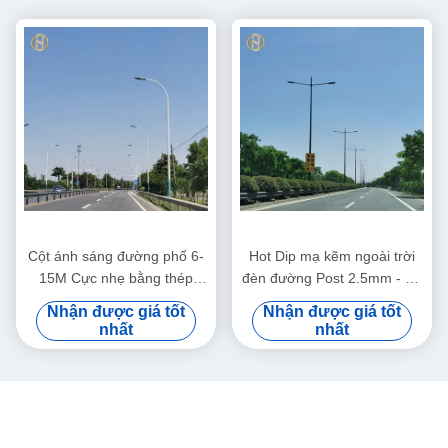
Cột ánh sáng đường phố 6-
Hot Dip mạ kẽm ngoài trời
15M Cực nhẹ bằng thép
đèn đường Post 2.5mm - Độ
chống ăn mòn với nhiều thiết
dày 30 mm
Nhận được giá tốt
Nhận được giá tốt
kế
nhất
nhất