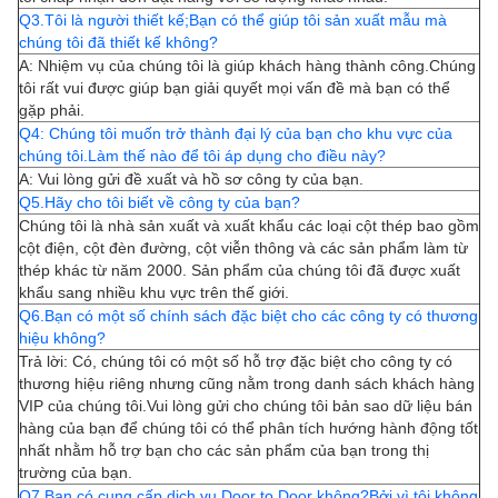
Q3.Tôi là người thiết kế;Bạn có thể giúp tôi sản xuất mẫu mà
chúng tôi đã thiết kế không?
A: Nhiệm vụ của chúng tôi là giúp khách hàng thành công.Chúng
tôi rất vui được giúp bạn giải quyết mọi vấn đề mà bạn có thể
gặp phải.
Q4: Chúng tôi muốn trở thành đại lý của bạn cho khu vực của
chúng tôi.Làm thế nào để tôi áp dụng cho điều này?
A: Vui lòng gửi đề xuất và hồ sơ công ty của bạn.
Q5.Hãy cho tôi biết về công ty của bạn?
Chúng tôi là nhà sản xuất và xuất khẩu các loại cột thép bao gồm
cột điện, cột đèn đường, cột viễn thông và các sản phẩm làm từ
thép khác từ năm 2000. Sản phẩm của chúng tôi đã được xuất
khẩu sang nhiều khu vực trên thế giới.
Q6.Bạn có một số chính sách đặc biệt cho các công ty có thương
hiệu không?
Trả lời: Có, chúng tôi có một số hỗ trợ đặc biệt cho công ty có
thương hiệu riêng nhưng cũng nằm trong danh sách khách hàng
VIP của chúng tôi.Vui lòng gửi cho chúng tôi bản sao dữ liệu bán
hàng của bạn để chúng tôi có thể phân tích hướng hành động tốt
nhất nhằm hỗ trợ bạn cho các sản phẩm của bạn trong thị
trường của bạn.
Q7.Bạn có cung cấp dịch vụ Door to Door không?Bởi vì tôi không