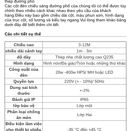
thép đường phố
Các cột đèn chiếu sáng đường phố của chúng tôi có thể được tùy
chỉnh theo nhiều cách khác nhau theo yêu cầu của khách
hàng.Điều này bao gồm chiều dài cột, màu phun sơn, hình dạng
của trục cột, số lượng và kiểu tay ngang.Vui lòng tham khảo bảng
dưới đây để biết thêm chi tiết.
Các chi tiết cụ thể
Chiều cao
3-12M
chiều dài cánh tay
1m - 3m
độ dày
Thép nhẹ chất lượng cao Q235
Hình dạng
Hình nón/Đa giác/Tròn hoặc những thứ khác
Công suất của
20w -400w HPS/ MH hoặc LED
đèn
Quyền lực
220V (+ - 10%)/ 50Hz
Dung sai kích
+-2%
thước
Đánh giá IP
IP65
lớp bảo vệ
Lớp một
Phân loại chống
Lớp Hai
ăn mòn
Điều kiện làm việc
cho thiết bị chiếu
-35 °C đến +45 °C