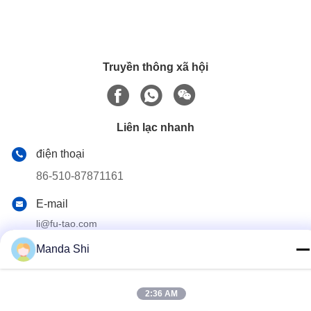
Truyền thông xã hội
Liên lạc nhanh
điện thoại
86-510-87871161
E-mail
li@fu-tao.com
Địa chỉ
Manda Shi
Số 1 Đường Xinghe, Khu Công nghiệp Heqiao, Nghi Hưng,
Giang Tô, Trung Quốc
2:36 AM