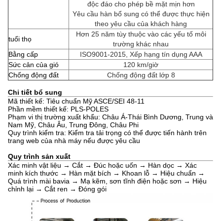
độc đáo cho phép bề mặt mịn hơn
Yêu cầu hàn bổ sung có thể được thực hiện
theo yêu cầu của khách hàng
Hơn 25 năm tùy thuộc vào các yếu tố môi
tuổi thọ
trường khác nhau
Bằng cấp
ISO9001-2015, Xếp hạng tín dụng AAA
Sức cản của gió
120 km/giờ
Chống động đất
Chống động đất lớp 8
Chi tiết bổ sung
Mã thiết kế: Tiêu chuẩn Mỹ ASCE/SEI 48-11
Phần mềm thiết kế: PLS-POLES
Phạm vi thị trường xuất khẩu: Châu Á-Thái Bình Dương, Trung và
Nam Mỹ, Châu Âu, Trung Đông, Châu Phi
Quy trình kiểm tra: Kiểm tra tải trọng có thể được tiến hành trên
trang web của nhà máy nếu được yêu cầu
Quy trình sản xuất
Xác minh vật liệu → Cắt → Đúc hoặc uốn → Hàn dọc → Xác
minh kích thước → Hàn mặt bích → Khoan lỗ → Hiệu chuẩn →
Quá trình mài bavia → Mạ kẽm, sơn tĩnh điện hoặc sơn → Hiệu
chỉnh lại → Cắt ren → Đóng gói