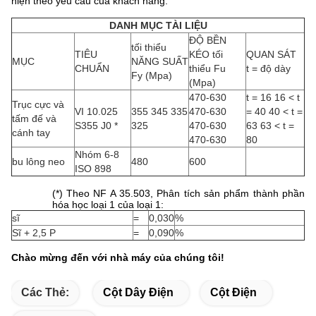
hiện theo yêu cầu của khách hàng.
DANH MỤC TÀI LIỆU
ĐỘ BỀN
tối thiểu
TIÊU
KÉO tối
QUAN SÁT
MỤC
NĂNG SUẤT
CHUẨN
thiểu Fu
t = độ dày
Fy (Mpa)
(Mpa)
470-630
t = 16 16 < t
Trục cực và
VI 10.025
355 345 335
470-630
= 40 40 < t =
tấm đế và
S355 J0 *
325
470-630
63 63 < t =
cánh tay
470-630
80
Nhóm 6-8
bu lông neo
480
600
ISO 898
(*) Theo NF A 35.503, Phân tích sản phẩm thành phần
hóa học loại 1 của loại 1:
sĩ
=
0,030
%
Sĩ + 2,5 P
=
0,090
%
Chào mừng đến với nhà máy của chúng tôi!
Các Thẻ:
Cột Dây Điện
Cột Điện