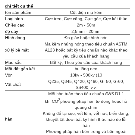
chi tiết cụ thể
tên sản phẩm
Cột điện mạ kẽm
Loại hình
Cực treo, Cực căng, Cực góc, Cực kết thúc
Chiều cao
2m - 50m
độ dày
2,5mm - 20mm
Hình dạng
Đa giác hoặc hình nón
Mạ kẽm nhúng nóng theo tiêu chuẩn ASTM
xử lý bề mặt
A123 hoặc bất kỳ tiêu chuẩn nào khác theo
yêu cầu của khách hàng
Màu sắc
Bất kỳ, Theo yêu cầu của khách hàng
Mặt đất gắn kết
bu lông neo
Vôn
10kv - 500kv (10
Q235, Q345, Q420, Q460, Gr 50, Gr60,
Vật chất
SS400, v.v.
Mối hàn tuân theo tiêu chuẩn AWS D1.1
2
khí CO
phương pháp hàn tự động hoặc hồ
quang chìm
Không để lại sẹo, vết lõm, vết nứt, biến dạng,
hàn
khuyết tật dưới bất kỳ hình thức nào do lỗi
hàn
Phương pháp hàn bên trong và bên ngoài