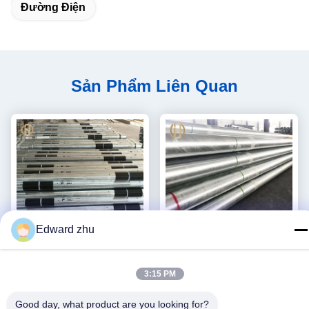
Đường Điện
Sản Phẩm Liên Quan
Edward zhu
3:15 PM
13,5M 45FT Thép Điện Cực
Cực điện kim loại dày 3,5m
Kẽm Màu hình bát giác cắt
14m 800daN cho cực phân
Good day, what product are you looking for?
ngang
phối điện