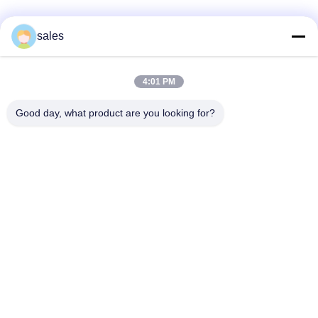
Truyền thông xã hội
sales
4:01 PM
Liên lạc nhanh
Good day, what product are you looking for?
điện thoại
86-510-87871161
E-mail
li@fu-tao.com
Địa chỉ
Số 1 Đường Xinghe, Khu Công nghiệp Heqiao, Nghi Hưng,
Giang Tô, Trung Quốc
Chính sách bảo mật
|
Sơ đồ trang web